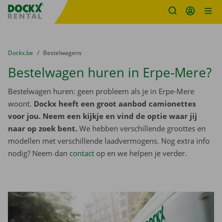
Fratello DEMO
Ga naar inhoud
Taalselectie overslaan
U bevindt zich hier:
van
Dockx.be
naar
Bestelwagens
Bestelwagen huren in Erpe-Mere?
Bestelwagen huren: geen probleem als je in Erpe-Mere
woont.
Dockx heeft een groot aanbod camionettes
voor jou. Neem een kijkje en vind de optie waar jij
naar op zoek bent.
We hebben verschillende groottes en
modellen met verschillende laadvermogens. Nog extra info
nodig? Neem dan
contact
op en we helpen je verder.