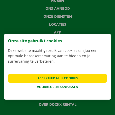
HUREN
ONS AANBOD
ONZE DIENSTEN
LOCATIES
APP
VERHUISOPLOSSINGEN
Onze site gebruikt cookies
Deze website maakt gebruik van cookies om jou een
optimale bezoekerservaring aan te bieden en je
surfervaring te verbeteren.
CONTACTEER ONS
VEELGESTELDE VRAGEN
ACCEPTEER ALLE COOKIES
NIEUWS
VOORKEUREN AANPASSEN
CADEAUBON
JOBS
OVER DOCKX RENTAL