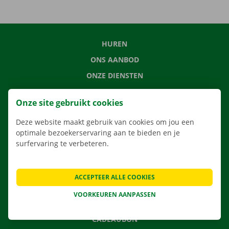
HUREN
ONS AANBOD
ONZE DIENSTEN
LOCATIES
Onze site gebruikt cookies
APP
Deze website maakt gebruik van cookies om jou een
VERHUISOPLOSSINGEN
optimale bezoekerservaring aan te bieden en je
surfervaring te verbeteren.
CONTACTEER ONS
ACCEPTEER ALLE COOKIES
VEELGESTELDE VRAGEN
VOORKEUREN AANPASSEN
NIEUWS
CADEAUBON