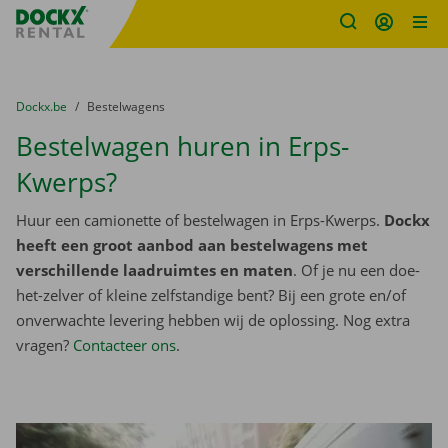
Fratello DEMO
Ga naar inhoud
Taalselectie overslaan
U bevindt zich hier:
van
Dockx.be
naar
Bestelwagens
Bestelwagen huren in Erps-
Kwerps?
Huur een camionette of bestelwagen in Erps-Kwerps.
Dockx
heeft een groot aanbod aan bestelwagens met
verschillende laadruimtes en maten
. Of je nu een doe-
het-zelver of kleine zelfstandige bent? Bij een grote en/of
onverwachte levering hebben wij de oplossing. Nog extra
vragen?
Contacteer ons
.