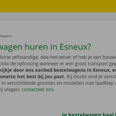
er:
elwagens
wagen huren in Esneux?
leine zelfstandige, doe-het-zelver of heb je een bouw/
ockx de oplossing wanneer er een groot transport gep
ijkje door ons aanbod bestelwagens in Esneux, e
nette het best bij jou past
. Bij Dockx vind je vers
 in verschillende groottes en modellen met laadklep 
bij vragen:
contacteer ons
.
Je bestelwagen haal j