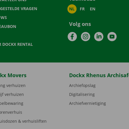
LGESTELDE VRAGEN
NL
FR
EN
UWS
Volg ons
EAUBON
Facebook
Instagram
LinkedIn
YouTu
R DOCKX RENTAL
kx Movers
Dockx Rhenus Archisaf
ng verhuizen
Archiefopslag
ijf verhuizen
Digitalisering
elbewaring
Archiefvernietiging
orenverhuis
uisdozen & verhuisliften