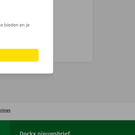
, ontgrendel
ijk het
e bieden en je
Dockx nieuwsbrief