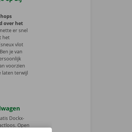
Shops
d over het
ette er snel
t het
Esneux vlot
Ben je van
ersoonlijk
an voorzien
laten terwijl
elwagen
atis Dockx-
tactloos. Open