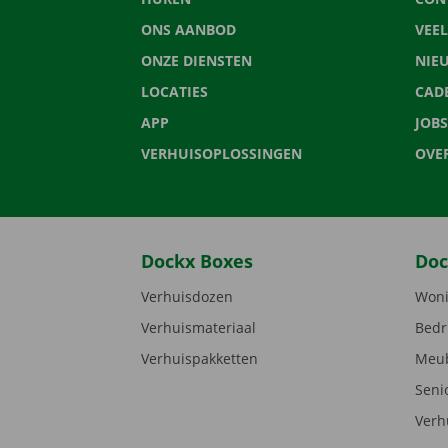
ONS AANBOD
VEE
ONZE DIENSTEN
NIE
LOCATIES
CAD
APP
JOBS
VERHUISOPLOSSINGEN
OVE
Dockx Boxes
Doc
Verhuisdozen
Woni
Verhuismateriaal
Bedr
Verhuispakketten
Meub
Seni
Verh