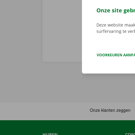
de app, kies 
je deze met d
Onze site geb
aanbod.
Deze website maakt
surfervaring te ve
VOORKEUREN AANP
HUREN
CON