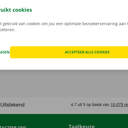
jouw model en reken af. Wanneer je de bestelwagen ophaalt
e digitale sleutel. Vind de app voor
Android
of
Apple
, en bek
ruikt cookies
 gebruik van cookies om jou een optimale bezoekerservaring aan t
rbeteren.
ASSEN
ACCEPTEER ALLE COOKIES
Taalkeuze
TACTEER ONS