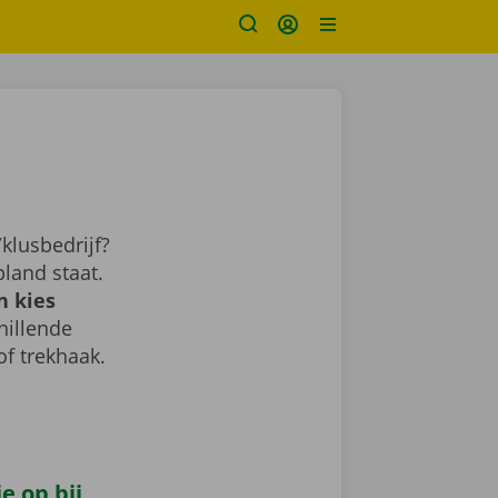
klusbedrijf?
land staat.
n kies
chillende
of trekhaak.
e op bij