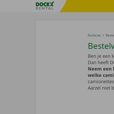
Ga naar inhoud
Taalselectie overslaan
Fratello DEMO
U bevindt zich hi
van
Dockx.be
naar
Best
Bestel
Ben je een k
Dan heeft D
Neem een k
welke camio
camionettes
Aarzel niet 