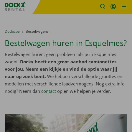
Fratello DEMO
Ga naar inhoud
Taalselectie overslaan
U bevindt zich hier:
van
Dockx.be
naar
Bestelwagens
Bestelwagen huren in Esquelmes?
Bestelwagen huren: geen probleem als je in Esquelmes
woont.
Dockx heeft een groot aanbod camionettes
voor jou. Neem een kijkje en vind de optie waar jij
naar op zoek bent.
We hebben verschillende groottes en
modellen met verschillende laadvermogens. Nog extra info
nodig? Neem dan
contact
op en we helpen je verder.