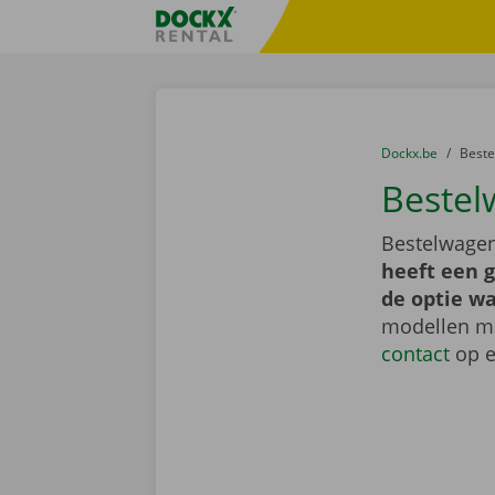
Ga naar inhoud
Taalselectie overslaan
Fratello DEMO
U bevindt zich hi
van
Dockx.be
naar
Best
Bestel
Bestelwagen
heeft een 
de optie wa
modellen me
contact
op e