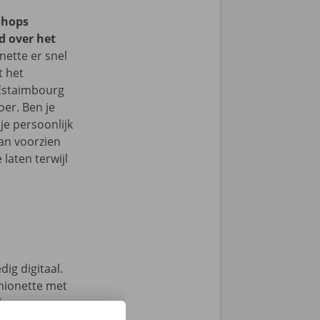
Shops
d over het
ette er snel
t het
 Estaimbourg
er. Ben je
je persoonlijk
an voorzien
laten terwijl
ig digitaal.
mionette met
 keuze.