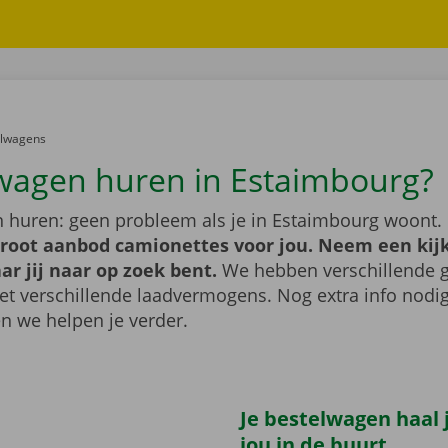
er:
elwagens
wagen huren in Estaimbourg?
 huren: geen probleem als je in Estaimbourg woont.
groot aanbod camionettes voor jou. Neem een kijk
ar jij naar op zoek bent.
We hebben verschillende g
t verschillende laadvermogens. Nog extra info nod
n we helpen je verder.
Je bestelwagen haal j
jou in de buurt