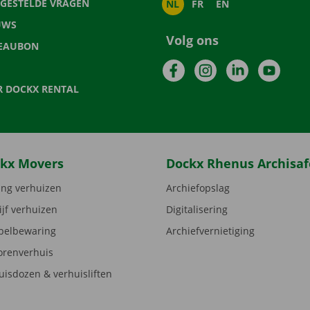
LGESTELDE VRAGEN
NL
FR
EN
UWS
Volg ons
EAUBON
Facebook
Instagram
LinkedIn
YouTu
R DOCKX RENTAL
kx Movers
Dockx Rhenus Archisaf
ng verhuizen
Archiefopslag
ijf verhuizen
Digitalisering
elbewaring
Archiefvernietiging
orenverhuis
uisdozen & verhuisliften