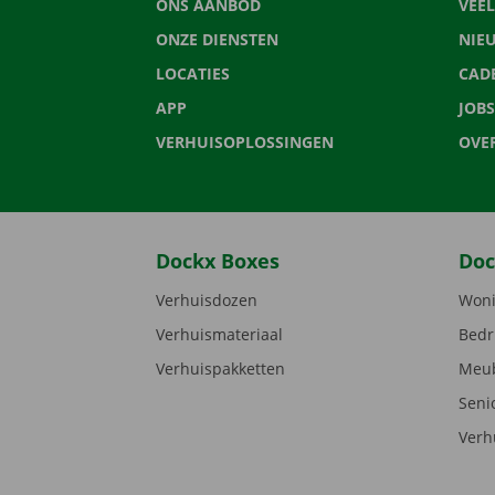
ONS AANBOD
VEE
ONZE DIENSTEN
NIE
LOCATIES
CAD
APP
JOBS
VERHUISOPLOSSINGEN
OVE
Dockx Boxes
Doc
Verhuisdozen
Woni
Verhuismateriaal
Bedr
Verhuispakketten
Meub
Seni
Verh