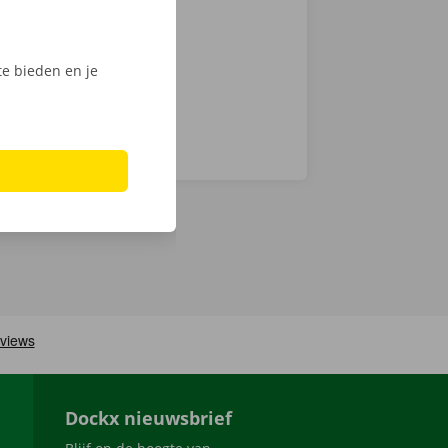
Phone via de
e bieden en je
Dockx nieuwsbrief