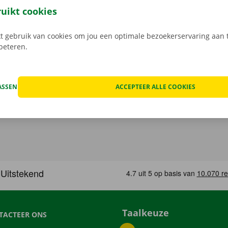
gratis app voor Android via de
Google Play Store
, of voor i
ruikt cookies
 gebruik van cookies om jou een optimale bezoekerservaring aan t
rbeteren.
ASSEN
ACCEPTEER ALLE COOKIES
Taalkeuze
TACTEER ONS