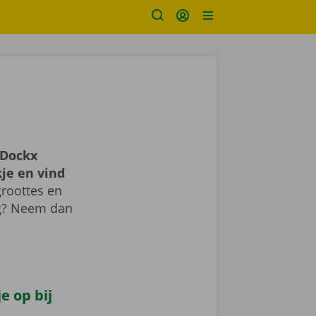
Dockx
je en vind
roottes en
ig? Neem dan
e op bij