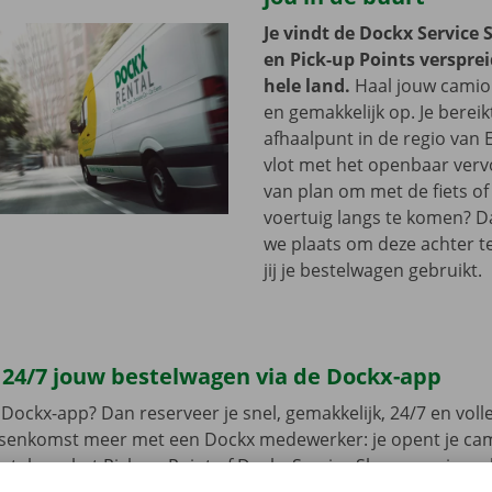
Je vindt de Dockx Service 
en Pick-up Points versprei
hele land.
Haal jouw camion
en gemakkelijk op. Je bereik
afhaalpunt in de regio van
vlot met het openbaar vervo
van plan om met de fiets of 
voertuig langs te komen? D
we plaats om deze achter te 
jij je bestelwagen gebruikt.
 24/7 jouw bestelwagen via de Dockx-app
Dockx-app? Dan reserveer je snel, gemakkelijk, 24/7 en volled
ussenkomst meer met een Dockx medewerker: je opent je ca
leutel aan het Pick-up Point of Dockx Service Shop naar jouw