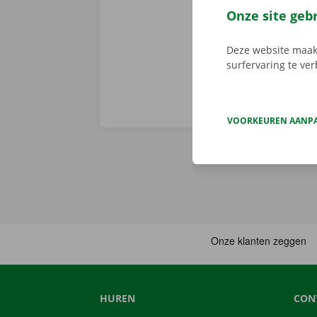
Download de 
Onze site geb
App Store
.
Deze website maakt
surfervaring te ve
VOORKEUREN AANP
HUREN
CON