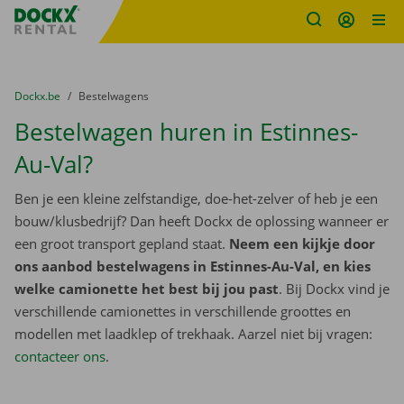
Fratello DEMO
Ga naar inhoud
Taalselectie overslaan
U bevindt zich hier:
van
Dockx.be
naar
Bestelwagens
Bestelwagen huren in Estinnes-
Au-Val?
Ben je een kleine zelfstandige, doe-het-zelver of heb je een
bouw/klusbedrijf? Dan heeft Dockx de oplossing wanneer er
een groot transport gepland staat.
Neem een kijkje door
ons aanbod bestelwagens in Estinnes-Au-Val, en kies
welke camionette het best bij jou past
. Bij Dockx vind je
verschillende camionettes in verschillende groottes en
modellen met laadklep of trekhaak. Aarzel niet bij vragen:
contacteer ons
.