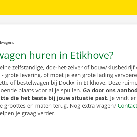
er:
elwagens
wagen huren in Etikhove?
leine zelfstandige, doe-het-zelver of bouw/klusbedrijf 
- grote levering, of moet je een grote lading vervoe
tte of bestelwagen bij Dockx, in Etikhove. Deze rui
oende plaats voor al je spullen.
Ga door ons aanbod
te die het beste bij jouw situatie past
. Je vindt er
de groottes en maten terug. Nog extra vragen?
Contac
elpen je graag verder.