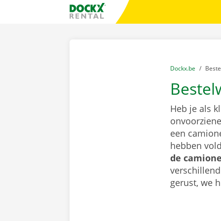
Ga naar inhoud
Taalselectie overslaan
Fratello DEMO
U bevindt zich hi
van
Dockx.be
naar
Best
Bestel
Heb je als k
onvoorziene 
een camione
hebben vold
de camionet
verschillen
gerust, we h