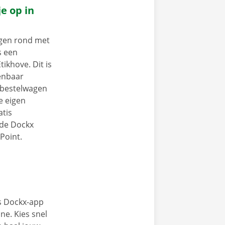
e op in
ngen rond met
s een
tikhove. Dit is
enbaar
e bestelwagen
je eigen
tis
 de Dockx
Point.
s Dockx-app
e. Kies snel