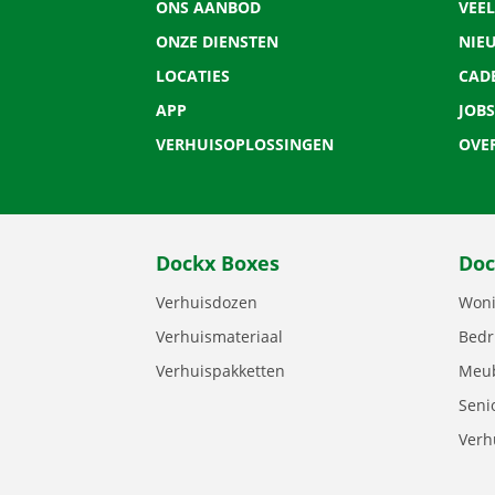
ONS AANBOD
VEE
ONZE DIENSTEN
NIE
LOCATIES
CAD
APP
JOBS
VERHUISOPLOSSINGEN
OVE
Dockx Boxes
Doc
Verhuisdozen
Woni
Verhuismateriaal
Bedr
Verhuispakketten
Meub
Seni
Verh