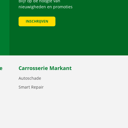
Blijf op de hoogte van
nieuwigheden en promoties
INSCHRIJVEN
be
e
Carrosserie Markant
Autoschade
Smart Repair