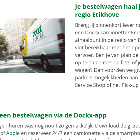
Je bestelwagen haal j
regio Etikhove
Breng jij binnenkort leveri
een Dockx camionette? Er i
afhaalpunt in de regio van E
vlot bereikbaar met het op
vervoer. Ben je van plan d
op te halen met de fiets of 
wagen? Dan voorzien we gra
parkeermogelijkheden aan
Service Shop of het Pick-up 
 een bestelwagen via de Dockx-app
gen huren was nog nooit zo gemakkelijk. Download de grati
of
Apple
en reserveer 24/7 een camionette via de smartphon