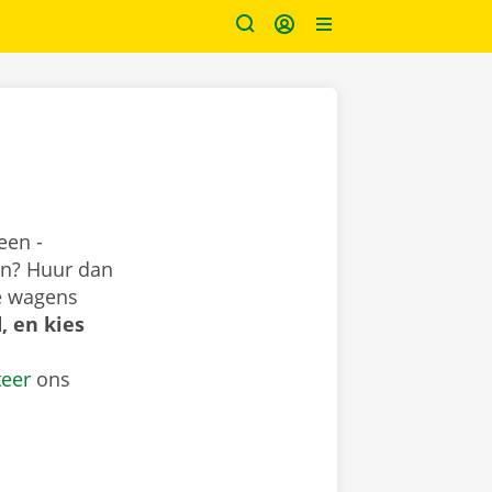
een -
ren? Huur dan
me wagens
, en kies
teer
ons