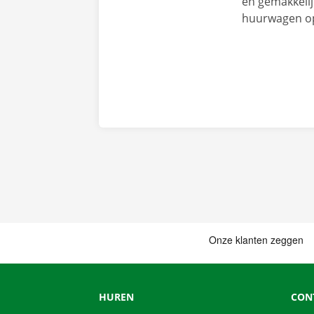
en gemakkelij
huurwagen op 
HUREN
CON