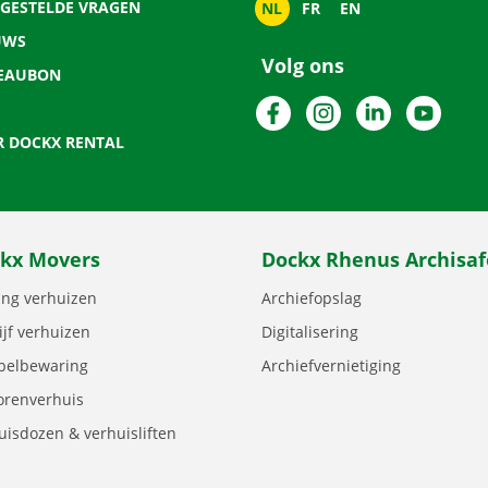
LGESTELDE VRAGEN
NL
FR
EN
UWS
Volg ons
EAUBON
Facebook
Instagram
LinkedIn
YouTu
R DOCKX RENTAL
kx Movers
Dockx Rhenus Archisaf
ng verhuizen
Archiefopslag
ijf verhuizen
Digitalisering
elbewaring
Archiefvernietiging
orenverhuis
uisdozen & verhuisliften