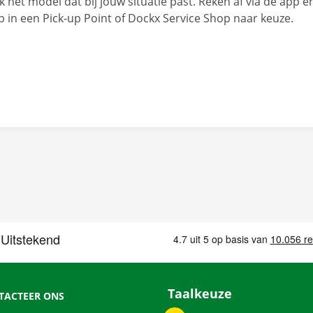
k het model dat bij jouw situatie past. Reken af via de app e
in een Pick-up Point of Dockx Service Shop naar keuze.
Taalkeuze
TACTEER ONS