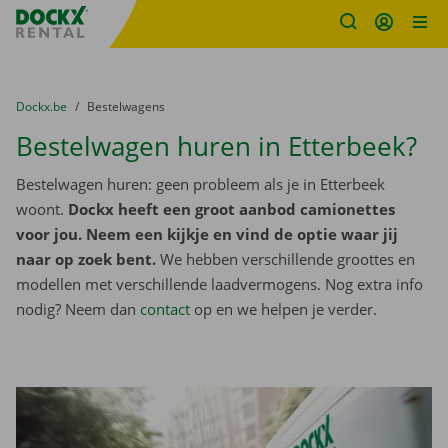
Fratello DEMO
Ga naar inhoud
Taalselectie overslaan
U bevindt zich hier:
van
Dockx.be
naar
Bestelwagens
Bestelwagen huren in Etterbeek?
Bestelwagen huren: geen probleem als je in Etterbeek
woont.
Dockx heeft een groot aanbod camionettes
voor jou. Neem een kijkje en vind de optie waar jij
naar op zoek bent.
We hebben verschillende groottes en
modellen met verschillende laadvermogens. Nog extra info
nodig? Neem dan
contact
op en we helpen je verder.