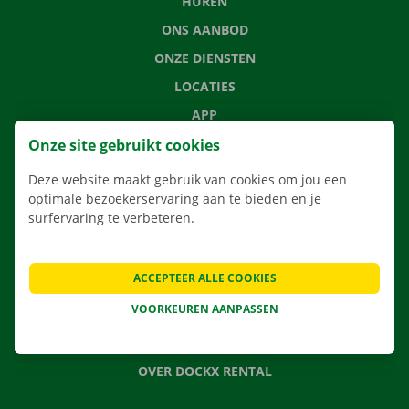
HUREN
ONS AANBOD
ONZE DIENSTEN
LOCATIES
APP
VERHUISOPLOSSINGEN
Onze site gebruikt cookies
Deze website maakt gebruik van cookies om jou een
optimale bezoekerservaring aan te bieden en je
surfervaring te verbeteren.
CONTACTEER ONS
VEELGESTELDE VRAGEN
ACCEPTEER ALLE COOKIES
NIEUWS
VOORKEUREN AANPASSEN
CADEAUBON
JOBS
OVER DOCKX RENTAL