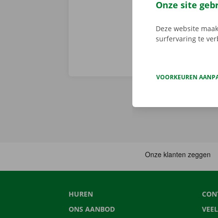
huurwagen op 
Onze site geb
Deze website maakt
surfervaring te ve
VOORKEUREN AANP
HUREN
CON
ONS AANBOD
VEE