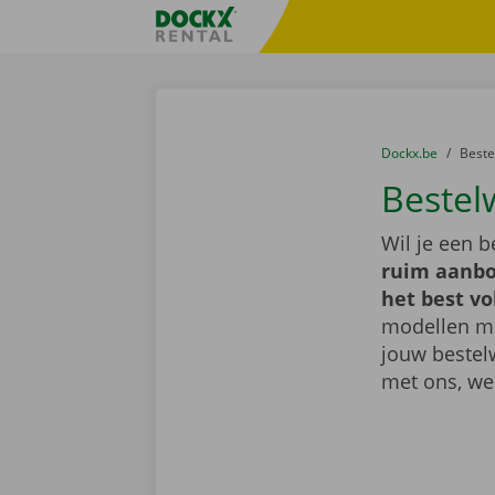
Ga naar inhoud
Taalselectie overslaan
Fratello DEMO
U bevindt zich hi
van
Dockx.be
naar
Best
Bestel
Wil je een 
ruim aanbo
het best vo
modellen met
jouw bestel
met ons, we