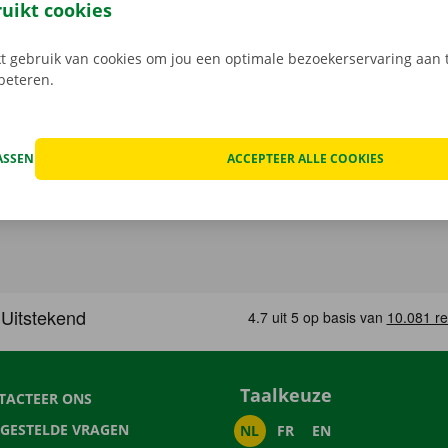
in een Pick-up Point of Dockx Service Shop naar keuze.
ruikt cookies
 gebruik van cookies om jou een optimale bezoekerservaring aan t
rbeteren.
ASSEN
ACCEPTEER ALLE COOKIES
Taalkeuze
TACTEER ONS
LGESTELDE VRAGEN
NL
FR
EN