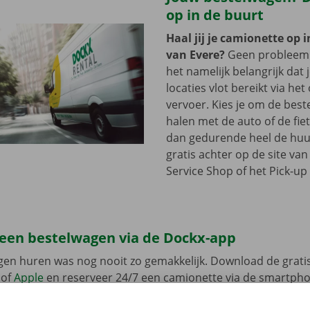
op in de buurt
Haal jij je camionette op 
van Evere?
Geen probleem.
het namelijk belangrijk dat 
locaties vlot bereikt via he
vervoer. Kies je om de best
halen met de auto of de fie
dan gedurende heel de huu
gratis achter op de site va
Service Shop of het Pick-up 
 een bestelwagen via de Dockx-app
gen huren was nog nooit zo gemakkelijk. Download de grati
of
Apple
en reserveer 24/7 een camionette via de smartphon
k het model dat bij jouw situatie past. Reken af via de app e