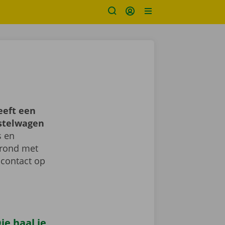
eeft een
estelwagen
s en
d rond met
 contact op
e haal je