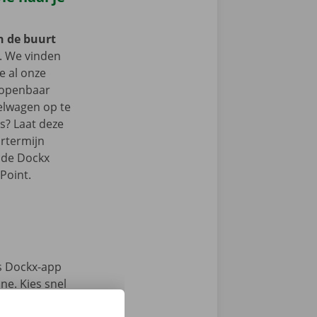
in de buurt
 We vinden
je al onze
t openbaar
elwagen op te
ts? Laat deze
rtermijn
n de Dockx
Point.
s Dockx-app
e. Kies snel
n haal jouw