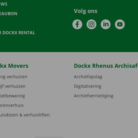
UWS
Volg ons
EAUBON
Facebook
Instagram
LinkedIn
YouTu
R DOCKX RENTAL
kx Movers
Dockx Rhenus Archisaf
ng verhuizen
Archiefopslag
ijf verhuizen
Digitalisering
elbewaring
Archiefvernietiging
orenverhuis
uisdozen & verhuisliften