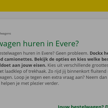
er:
elwagens
wagen huren in Evere?
bestelwagen huren in Evere? Geen probleem.
Dockx h
d camionettes. Bekijk de opties en kies welke b
ldoet aan jouw eisen.
Kies uit verschillende grootte
 laadklep of trekhaak. Zo rijd jij binnenkort fluiten
wagen. Loop je tegen een extra vraag aan? Neem dan
 helpen je met plezier verder.
Jouw bestelwagen? Di