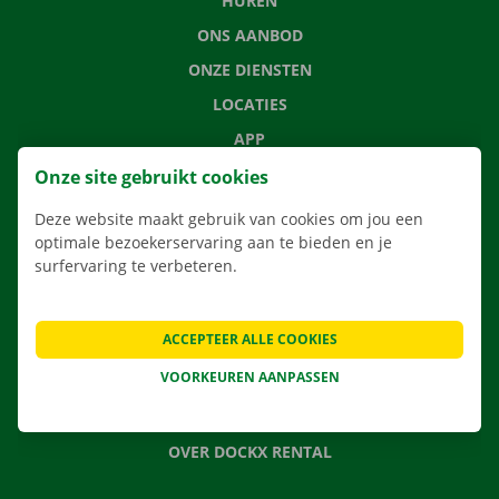
HUREN
ONS AANBOD
ONZE DIENSTEN
LOCATIES
APP
VERHUISOPLOSSINGEN
Onze site gebruikt cookies
Deze website maakt gebruik van cookies om jou een
optimale bezoekerservaring aan te bieden en je
surfervaring te verbeteren.
CONTACTEER ONS
VEELGESTELDE VRAGEN
ACCEPTEER ALLE COOKIES
NIEUWS
VOORKEUREN AANPASSEN
CADEAUBON
JOBS
OVER DOCKX RENTAL