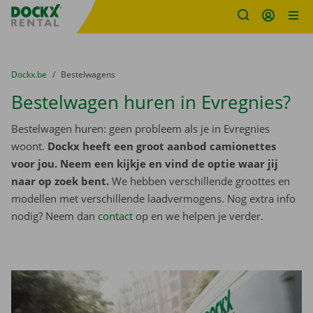
Fratello DEMO
Ga naar inhoud
Taalselectie overslaan
U bevindt zich hier:
van
Dockx.be
naar
Bestelwagens
Bestelwagen huren in Evregnies?
Bestelwagen huren: geen probleem als je in Evregnies
woont.
Dockx heeft een groot aanbod camionettes
voor jou. Neem een kijkje en vind de optie waar jij
naar op zoek bent.
We hebben verschillende groottes en
modellen met verschillende laadvermogens. Nog extra info
nodig? Neem dan
contact
op en we helpen je verder.