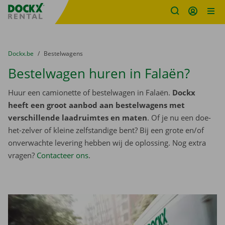
Fratello DEMO
Ga naar inhoud
Taalselectie overslaan
U bevindt zich hier:
van
Dockx.be
naar
Bestelwagens
Bestelwagen huren in Falaën?
Huur een camionette of bestelwagen in Falaën.
Dockx
heeft een groot aanbod aan bestelwagens met
verschillende laadruimtes en maten
. Of je nu een doe-
het-zelver of kleine zelfstandige bent? Bij een grote en/of
onverwachte levering hebben wij de oplossing. Nog extra
vragen?
Contacteer ons
.