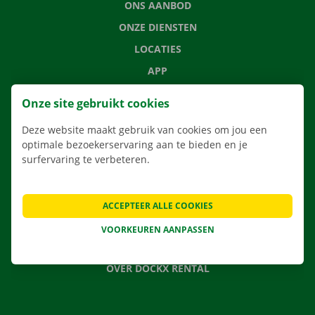
ONS AANBOD
ONZE DIENSTEN
LOCATIES
APP
VERHUISOPLOSSINGEN
Onze site gebruikt cookies
Deze website maakt gebruik van cookies om jou een
optimale bezoekerservaring aan te bieden en je
surfervaring te verbeteren.
CONTACTEER ONS
VEELGESTELDE VRAGEN
NIEUWS
ACCEPTEER ALLE COOKIES
CADEAUBON
VOORKEUREN AANPASSEN
JOBS
OVER DOCKX RENTAL