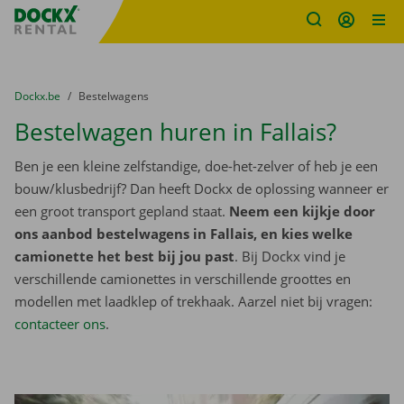
Fratello DEMO
Ga naar inhoud
Taalselectie overslaan
U bevindt zich hier:
van
Dockx.be
naar
Bestelwagens
Bestelwagen huren in Fallais?
Ben je een kleine zelfstandige, doe-het-zelver of heb je een
bouw/klusbedrijf? Dan heeft Dockx de oplossing wanneer er
een groot transport gepland staat.
Neem een kijkje door
ons aanbod bestelwagens in Fallais, en kies welke
camionette het best bij jou past
. Bij Dockx vind je
verschillende camionettes in verschillende groottes en
modellen met laadklep of trekhaak. Aarzel niet bij vragen:
contacteer ons
.