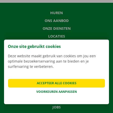
HUREN
ONS AANBOD
ONZE DIENSTEN
LOCATIES
APP
Onze site gebruikt cookies
VERHUISOPLOSSINGEN
Deze website maakt gebruik van cookies om jou een
optimale bezoekerservaring aan te bieden en je
surfervaring te verbeteren.
CONTACTEER ONS
ACCEPTEER ALLE COOKIES
VEELGESTELDE VRAGEN
NIEUWS
VOORKEUREN AANPASSEN
CADEAUBON
JOBS