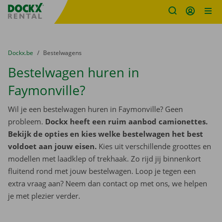
Fratello DEMO
Ga naar inhoud
Taalselectie overslaan
U bevindt zich hier:
van
Dockx.be
naar
Bestelwagens
Bestelwagen huren in
Faymonville?
Wil je een bestelwagen huren in Faymonville? Geen
probleem.
Dockx heeft een ruim aanbod camionettes.
Bekijk de opties en kies welke bestelwagen het best
voldoet aan jouw eisen.
Kies uit verschillende groottes en
modellen met laadklep of trekhaak. Zo rijd jij binnenkort
fluitend rond met jouw bestelwagen. Loop je tegen een
extra vraag aan? Neem dan contact op met ons, we helpen
je met plezier verder.