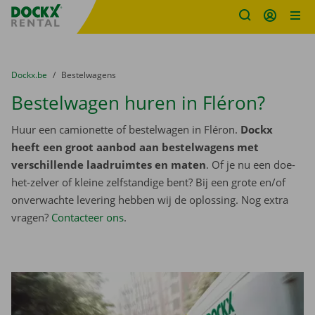
Fratello DEMO
Ga naar inhoud
Taalselectie overslaan
U bevindt zich hier:
van
Dockx.be
naar
Bestelwagens
Bestelwagen huren in Fléron?
Huur een camionette of bestelwagen in Fléron.
Dockx
heeft een groot aanbod aan bestelwagens met
verschillende laadruimtes en maten
. Of je nu een doe-
het-zelver of kleine zelfstandige bent? Bij een grote en/of
onverwachte levering hebben wij de oplossing. Nog extra
vragen?
Contacteer ons
.