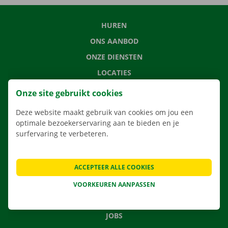
HUREN
ONS AANBOD
ONZE DIENSTEN
LOCATIES
APP
Onze site gebruikt cookies
VERHUISOPLOSSINGEN
Deze website maakt gebruik van cookies om jou een
optimale bezoekerservaring aan te bieden en je
surfervaring te verbeteren.
CONTACTEER ONS
ACCEPTEER ALLE COOKIES
VEELGESTELDE VRAGEN
NIEUWS
VOORKEUREN AANPASSEN
CADEAUBON
JOBS