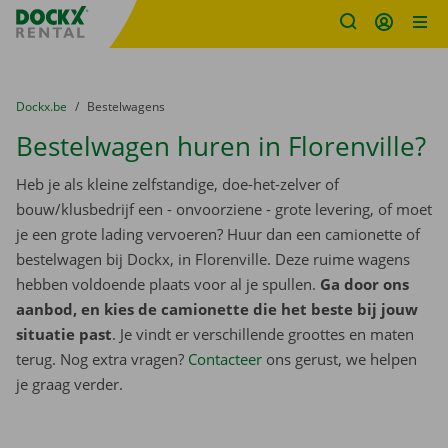
Fratello DEMO
Ga naar inhoud
Taalselectie overslaan
U bevindt zich hier:
van
Dockx.be
naar
Bestelwagens
Bestelwagen huren in Florenville?
Heb je als kleine zelfstandige, doe-het-zelver of
bouw/klusbedrijf een - onvoorziene - grote levering, of moet
je een grote lading vervoeren? Huur dan een camionette of
bestelwagen bij Dockx, in Florenville. Deze ruime wagens
hebben voldoende plaats voor al je spullen.
Ga door ons
aanbod, en kies de camionette die het beste bij jouw
situatie past
. Je vindt er verschillende groottes en maten
terug. Nog extra vragen?
Contacteer
ons gerust, we helpen
je graag verder.