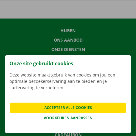
HUREN
ONS AANBOD
ONZE DIENSTEN
LOCATIES
Onze site gebruikt cookies
APP
Deze website maakt gebruik van cookies om jou een
VERHUISOPLOSSINGEN
optimale bezoekerservaring aan te bieden en je
surfervaring te verbeteren.
CONTACTEER ONS
ACCEPTEER ALLE COOKIES
VEELGESTELDE VRAGEN
VOORKEUREN AANPASSEN
NIEUWS
CADEAUBON