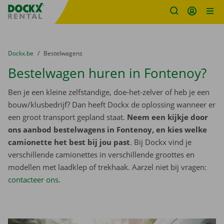
Fratello DEMO
Ga naar inhoud
Taalselectie overslaan
U bevindt zich hier:
van
Dockx.be
naar
Bestelwagens
Bestelwagen huren in Fontenoy?
Ben je een kleine zelfstandige, doe-het-zelver of heb je een
bouw/klusbedrijf? Dan heeft Dockx de oplossing wanneer er
een groot transport gepland staat.
Neem een kijkje door
ons aanbod bestelwagens in Fontenoy, en kies welke
camionette het best bij jou past
. Bij Dockx vind je
verschillende camionettes in verschillende groottes en
modellen met laadklep of trekhaak. Aarzel niet bij vragen:
contacteer ons
.