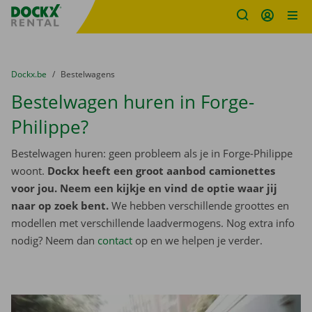
Fratello DEMO
Ga naar inhoud
Taalselectie overslaan
U bevindt zich hier:
van
Dockx.be
naar
Bestelwagens
Bestelwagen huren in Forge-
Philippe?
Bestelwagen huren: geen probleem als je in Forge-Philippe
woont.
Dockx heeft een groot aanbod camionettes
voor jou. Neem een kijkje en vind de optie waar jij
naar op zoek bent.
We hebben verschillende groottes en
modellen met verschillende laadvermogens. Nog extra info
nodig? Neem dan
contact
op en we helpen je verder.