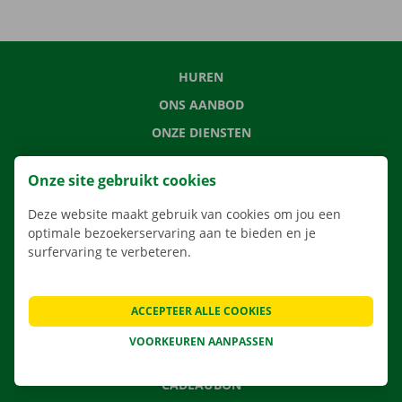
HUREN
ONS AANBOD
ONZE DIENSTEN
LOCATIES
Onze site gebruikt cookies
APP
Deze website maakt gebruik van cookies om jou een
VERHUISOPLOSSINGEN
optimale bezoekerservaring aan te bieden en je
surfervaring te verbeteren.
CONTACTEER ONS
ACCEPTEER ALLE COOKIES
VEELGESTELDE VRAGEN
VOORKEUREN AANPASSEN
NIEUWS
CADEAUBON