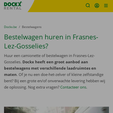
Fratello DEMO
Ga naar inhoud
Taalselectie overslaan
U bevindt zich hier:
van
Dockx.be
naar
Bestelwagens
Bestelwagen huren in Frasnes-
Lez-Gosselies?
Huur een camionette of bestelwagen in Frasnes-Lez-
Gosselies.
Dockx heeft een groot aanbod aan
bestelwagens met verschillende laadruimtes en
maten
. Of je nu een doe-het-zelver of kleine zelfstandige
bent? Bij een grote en/of onverwachte levering hebben wij
de oplossing. Nog extra vragen?
Contacteer ons
.