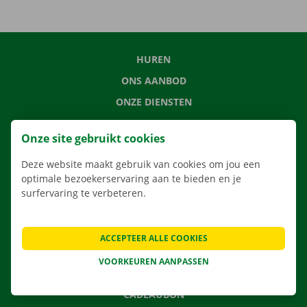
HUREN
ONS AANBOD
ONZE DIENSTEN
LOCATIES
Onze site gebruikt cookies
APP
Deze website maakt gebruik van cookies om jou een
VERHUISOPLOSSINGEN
optimale bezoekerservaring aan te bieden en je
surfervaring te verbeteren.
CONTACTEER ONS
ACCEPTEER ALLE COOKIES
VEELGESTELDE VRAGEN
VOORKEUREN AANPASSEN
NIEUWS
CADEAUBON