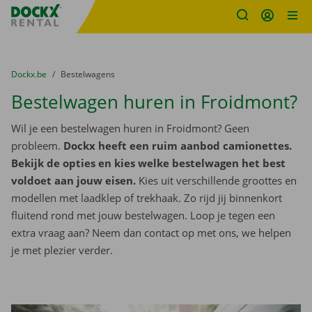
Fratello DEMO
Ga naar inhoud
Taalselectie overslaan
U bevindt zich hier:
van
Dockx.be
naar
Bestelwagens
Bestelwagen huren in Froidmont?
Wil je een bestelwagen huren in Froidmont? Geen
probleem.
Dockx heeft een ruim aanbod camionettes.
Bekijk de opties en kies welke bestelwagen het best
voldoet aan jouw eisen.
Kies uit verschillende groottes en
modellen met laadklep of trekhaak. Zo rijd jij binnenkort
fluitend rond met jouw bestelwagen. Loop je tegen een
extra vraag aan? Neem dan contact op met ons, we helpen
je met plezier verder.