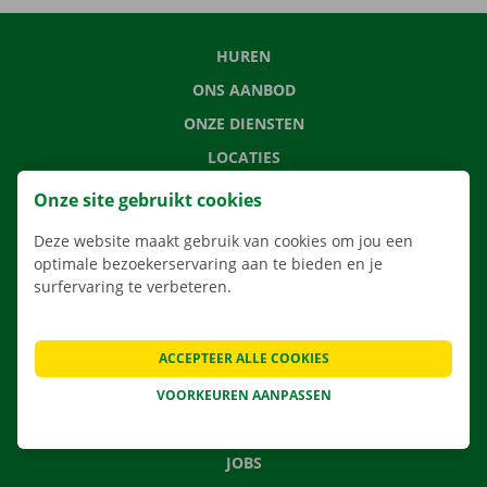
HUREN
ONS AANBOD
ONZE DIENSTEN
LOCATIES
APP
Onze site gebruikt cookies
VERHUISOPLOSSINGEN
Deze website maakt gebruik van cookies om jou een
optimale bezoekerservaring aan te bieden en je
surfervaring te verbeteren.
CONTACTEER ONS
ACCEPTEER ALLE COOKIES
VEELGESTELDE VRAGEN
NIEUWS
VOORKEUREN AANPASSEN
CADEAUBON
JOBS