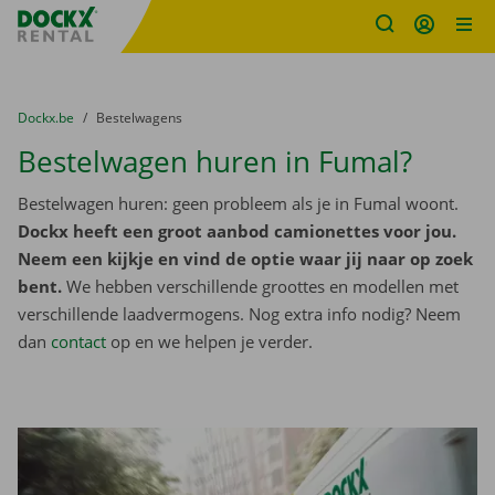
Fratello DEMO
Ga naar inhoud
Taalselectie overslaan
U bevindt zich hier:
van
Dockx.be
naar
Bestelwagens
Bestelwagen huren in Fumal?
Bestelwagen huren: geen probleem als je in Fumal woont.
Dockx heeft een groot aanbod camionettes voor jou.
Neem een kijkje en vind de optie waar jij naar op zoek
bent.
We hebben verschillende groottes en modellen met
verschillende laadvermogens. Nog extra info nodig? Neem
dan
contact
op en we helpen je verder.