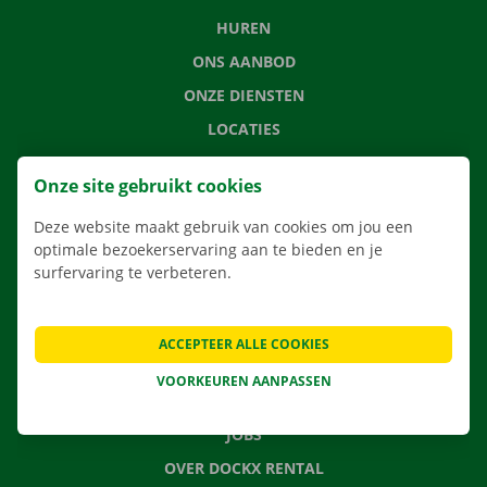
HUREN
ONS AANBOD
ONZE DIENSTEN
LOCATIES
APP
Onze site gebruikt cookies
VERHUISOPLOSSINGEN
Deze website maakt gebruik van cookies om jou een
optimale bezoekerservaring aan te bieden en je
surfervaring te verbeteren.
CONTACTEER ONS
VEELGESTELDE VRAGEN
ACCEPTEER ALLE COOKIES
NIEUWS
VOORKEUREN AANPASSEN
CADEAUBON
JOBS
OVER DOCKX RENTAL