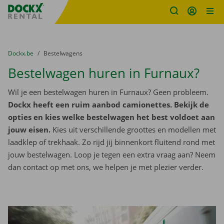
Fratello DEMO
Ga naar inhoud
Taalselectie overslaan
U bevindt zich hier:
van
Dockx.be
naar
Bestelwagens
Bestelwagen huren in Furnaux?
Wil je een bestelwagen huren in Furnaux? Geen probleem.
Dockx heeft een ruim aanbod camionettes. Bekijk de
opties en kies welke bestelwagen het best voldoet aan
jouw eisen.
Kies uit verschillende groottes en modellen met
laadklep of trekhaak. Zo rijd jij binnenkort fluitend rond met
jouw bestelwagen. Loop je tegen een extra vraag aan? Neem
dan contact op met ons, we helpen je met plezier verder.