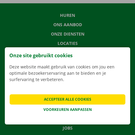
HUREN
ONS AANBOD
ONZE DIENSTEN
LOCATIES
APP
Onze site gebruikt cookies
VERHUISOPLOSSINGEN
Deze website maakt gebruik van cookies om jou een
optimale bezoekerservaring aan te bieden en je
surfervaring te verbeteren.
CONTACTEER ONS
ACCEPTEER ALLE COOKIES
VEELGESTELDE VRAGEN
NIEUWS
VOORKEUREN AANPASSEN
CADEAUBON
JOBS