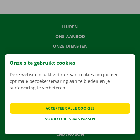
HUREN
ONS AANBOD
ONZE DIENSTEN
LOCATIES
Onze site gebruikt cookies
APP
Deze website maakt gebruik van cookies om jou een
VERHUISOPLOSSINGEN
optimale bezoekerservaring aan te bieden en je
surfervaring te verbeteren.
CONTACTEER ONS
ACCEPTEER ALLE COOKIES
VEELGESTELDE VRAGEN
VOORKEUREN AANPASSEN
NIEUWS
CADEAUBON