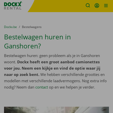
Fratello DEMO
Ga naar inhoud
Taalselectie overslaan
U bevindt zich hier:
van
Dockx.be
naar
Bestelwagens
Bestelwagen huren in
Ganshoren?
Bestelwagen huren: geen probleem als je in Ganshoren
woont.
Dockx heeft een groot aanbod camionettes
voor jou. Neem een kijkje en vind de optie waar jij
naar op zoek bent.
We hebben verschillende groottes en
modellen met verschillende laadvermogens. Nog extra info
nodig? Neem dan
contact
op en we helpen je verder.