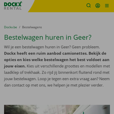
Fratello DEMO
Ga naar inhoud
Taalselectie overslaan
U bevindt zich hier:
van
Dockx.be
naar
Bestelwagens
Bestelwagen huren in Geer?
Wil je een bestelwagen huren in Geer? Geen probleem.
Dockx heeft een ruim aanbod camionettes. Bekijk de
opties en kies welke bestelwagen het best voldoet aan
jouw eisen.
Kies uit verschillende groottes en modellen met
laadklep of trekhaak. Zo rijd jij binnenkort fluitend rond met
jouw bestelwagen. Loop je tegen een extra vraag aan? Neem
dan contact op met ons, we helpen je met plezier verder.