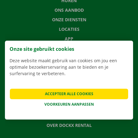
HUREN
ONS AANBOD
ONZE DIENSTEN
LOCATIES
APP
VERHUISOPLOSSINGEN
Onze site gebruikt cookies
Deze website maakt gebruik van cookies om jou een
optimale bezoekerservaring aan te bieden en je
surfervaring te verbeteren.
CONTACTEER ONS
VEELGESTELDE VRAGEN
ACCEPTEER ALLE COOKIES
NIEUWS
VOORKEUREN AANPASSEN
CADEAUBON
JOBS
OVER DOCKX RENTAL