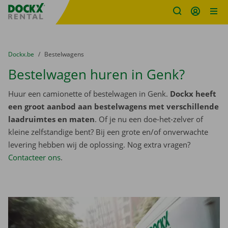
Fratello DEMO
Ga naar inhoud
Taalselectie overslaan
U bevindt zich hier:
van
Dockx.be
naar
Bestelwagens
Bestelwagen huren in Genk?
Huur een camionette of bestelwagen in Genk.
Dockx heeft
een groot aanbod aan bestelwagens met verschillende
laadruimtes en maten
. Of je nu een doe-het-zelver of
kleine zelfstandige bent? Bij een grote en/of onverwachte
levering hebben wij de oplossing. Nog extra vragen?
Contacteer ons
.