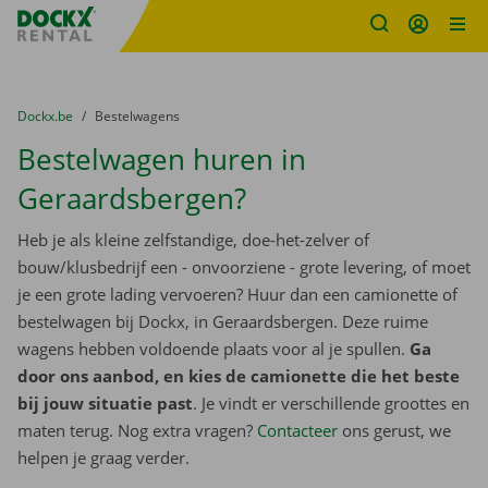
Fratello DEMO
Ga naar inhoud
Taalselectie overslaan
U bevindt zich hier:
van
Dockx.be
naar
Bestelwagens
Bestelwagen huren in
Geraardsbergen?
Heb je als kleine zelfstandige, doe-het-zelver of
bouw/klusbedrijf een - onvoorziene - grote levering, of moet
je een grote lading vervoeren? Huur dan een camionette of
bestelwagen bij Dockx, in Geraardsbergen. Deze ruime
wagens hebben voldoende plaats voor al je spullen.
Ga
door ons aanbod, en kies de camionette die het beste
bij jouw situatie past
. Je vindt er verschillende groottes en
maten terug. Nog extra vragen?
Contacteer
ons gerust, we
helpen je graag verder.