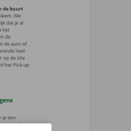
in de buurt
leem. We
jk dat je al
a het
om de
t de auto of
durende heel
r op de site
f het Pick-up
agens
 je een
 op weg: kies