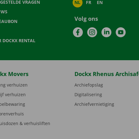
LGESTELDE VRAGEN
NL
FR
EN
UWS
Volg ons
EAUBON
Facebook
Instagram
LinkedIn
YouTu
R DOCKX RENTAL
kx Movers
Dockx Rhenus Archisaf
ng verhuizen
Archiefopslag
ijf verhuizen
Digitalisering
elbewaring
Archiefvernietiging
orenverhuis
uisdozen & verhuisliften