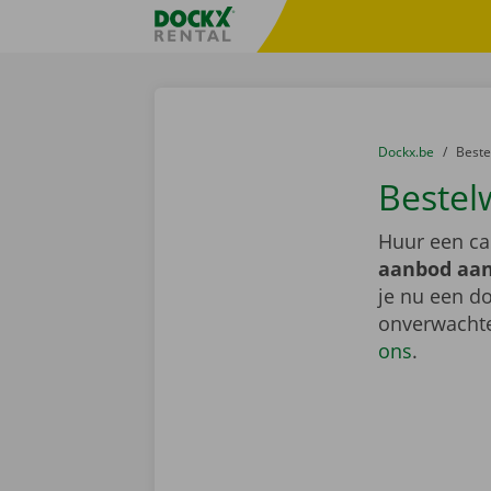
Ga naar inhoud
Taalselectie overslaan
Fratello DEMO
U bevindt zich hi
van
Dockx.be
naar
Best
Bestel
Huur een ca
aanbod aan
je nu een do
onverwachte
ons
.