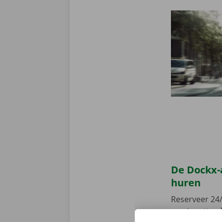
De Dockx-
huren
Reserveer 24/
camionette, d