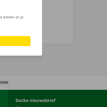
nt klaar om te
e bieden en je
Dockx nieuwsbrief