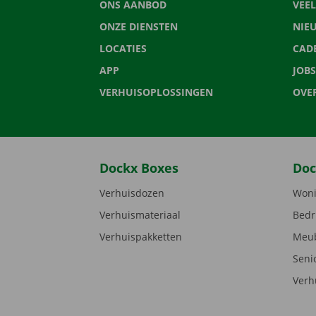
ONS AANBOD
VEE
ONZE DIENSTEN
NIE
LOCATIES
CAD
APP
JOBS
VERHUISOPLOSSINGEN
OVE
Dockx Boxes
Doc
Verhuisdozen
Woni
Verhuismateriaal
Bedr
Verhuispakketten
Meub
Seni
Verh