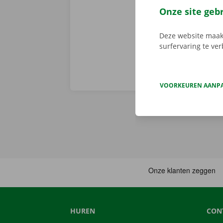
je afhaalpunt
Onze site geb
vertrekken. 
Deze website maakt
surfervaring te ve
VOORKEUREN AANP
HUREN
CON