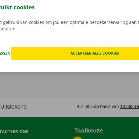
, maak je keuze uit het aanbod voertuigen, reken af en je be
ruikt cookies
Download de gratis app nu voor
Android
, of
Apple
.
 gebruik van cookies om jou een optimale bezoekerservaring aan t
rbeteren.
ASSEN
ACCEPTEER ALLE COOKIES
Taalkeuze
TACTEER ONS