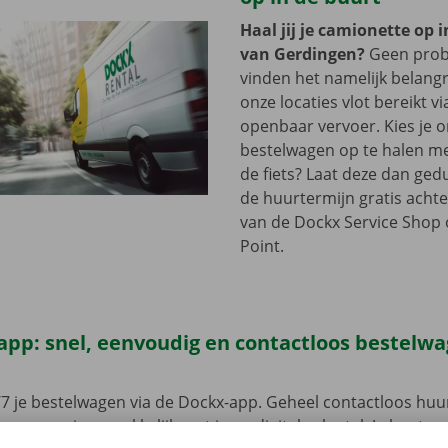
Haal jij je camionette op 
van Gerdingen?
Geen prob
vinden het namelijk belangri
onze locaties vlot bereikt vi
openbaar vervoer. Kies je 
bestelwagen op te halen me
de fiets? Laat deze dan ge
de huurtermijn gratis achte
van de Dockx Service Shop o
Point.
app: snel, eenvoudig en contactloos bestelw
7 je bestelwagen via de Dockx-app. Geheel contactloos huur
eze open je gemakkelijk met jouw digitale sleutel. Je bent zo