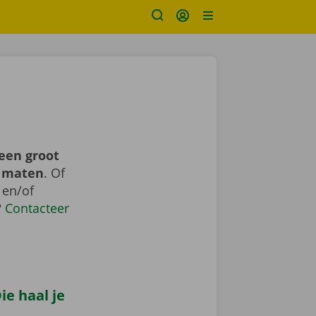
een groot
n maten
. Of
 en/of
?
Contacteer
e haal je