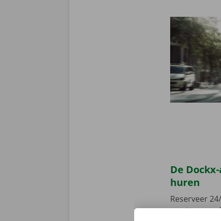
De Dockx-
huren
Reserveer 24/
camionette, d