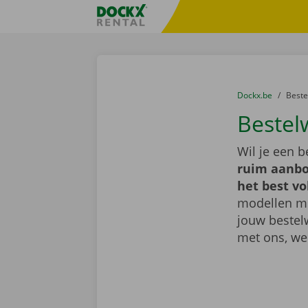
Ga naar inhoud
Taalselectie overslaan
Fratello DEMO
U bevindt zich hi
van
Dockx.be
naar
Best
Bestel
Wil je een 
ruim aanbo
het best vo
modellen met
jouw bestel
met ons, we