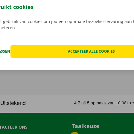
, maak je keuze uit het aanbod voertuigen, reken af en je be
ruikt cookies
Download de gratis app nu voor
Android
, of
Apple
.
 gebruik van cookies om jou een optimale bezoekerservaring aan t
rbeteren.
ASSEN
ACCEPTEER ALLE COOKIES
Taalkeuze
TACTEER ONS