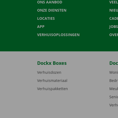
ONS AANBOD
VEE
ONZE DIENSTEN
NIE
LOCATIES
CAD
APP
JOBS
VERHUISOPLOSSINGEN
OVE
Dockx Boxes
Doc
Verhuisdozen
Woni
Verhuismateriaal
Bedr
Verhuispakketten
Meub
Seni
Verh