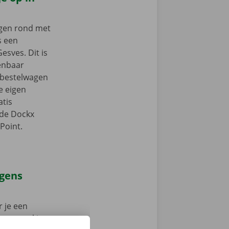
ngen rond met
s een
esves. Dit is
enbaar
e bestelwagen
je eigen
tis
 de Dockx
Point.
agens
 je een
 op weg: kies