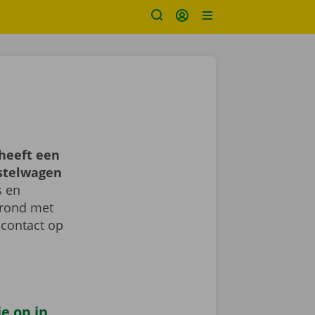
heeft een
estelwagen
s en
d rond met
 contact op
e op in