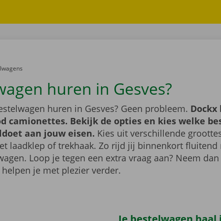
er:
elwagens
wagen huren in Gesves?
bestelwagen huren in Gesves? Geen probleem.
Dockx 
d camionettes. Bekijk de opties en kies welke b
ldoet aan jouw eisen.
Kies uit verschillende grootte
 laadklep of trekhaak. Zo rijd jij binnenkort fluiten
wagen. Loop je tegen een extra vraag aan? Neem dan
 helpen je met plezier verder.
Je bestelwagen haal j