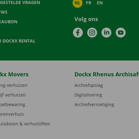
LGESTELDE VRAGEN
NL
FR
EN
UWS
Volg ons
EAUBON
Facebook
Instagram
LinkedIn
YouTu
R DOCKX RENTAL
kx Movers
Dockx Rhenus Archisaf
ng verhuizen
Archiefopslag
ijf verhuizen
Digitalisering
elbewaring
Archiefvernietiging
orenverhuis
uisdozen & verhuisliften