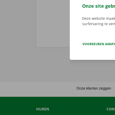
je afhaalpunt
Onze site geb
vertrekken. 
Deze website maakt
surfervaring te ve
VOORKEUREN AANP
HUREN
CON