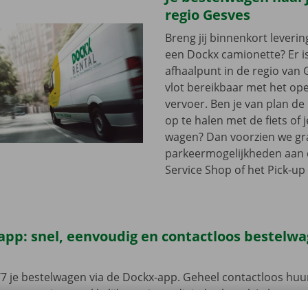
regio Gesves
Breng jij binnenkort leveri
een Dockx camionette? Er i
afhaalpunt in de regio van G
vlot bereikbaar met het op
vervoer. Ben je van plan d
op te halen met de fiets of 
wagen? Dan voorzien we gra
parkeermogelijkheden aan
Service Shop of het Pick-up 
app: snel, eenvoudig en contactloos bestelw
7 je bestelwagen via de Dockx-app. Geheel contactloos huur
eze open je gemakkelijk met jouw digitale sleutel. Je bent zo