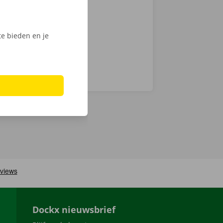
nt klaar om te
e bieden en je
Dockx nieuwsbrief