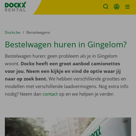
Fratello DEMO
Ga naar inhoud
Taalselectie overslaan
U bevindt zich hier:
van
Dockx.be
naar
Bestelwagens
Bestelwagen huren in Gingelom?
Bestelwagen huren: geen probleem als je in Gingelom
woont.
Dockx heeft een groot aanbod camionettes
voor jou. Neem een kijkje en vind de optie waar jij
naar op zoek bent.
We hebben verschillende groottes en
modellen met verschillende laadvermogens. Nog extra info
nodig? Neem dan
contact
op en we helpen je verder.