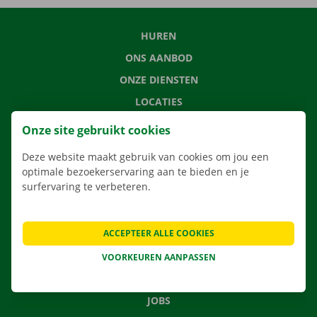
HUREN
ONS AANBOD
ONZE DIENSTEN
LOCATIES
APP
Onze site gebruikt cookies
VERHUISOPLOSSINGEN
Deze website maakt gebruik van cookies om jou een
optimale bezoekerservaring aan te bieden en je
surfervaring te verbeteren.
CONTACTEER ONS
ACCEPTEER ALLE COOKIES
VEELGESTELDE VRAGEN
NIEUWS
VOORKEUREN AANPASSEN
CADEAUBON
JOBS