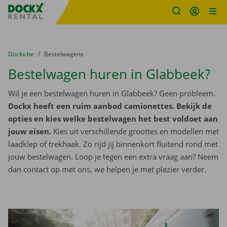
Fratello DEMO
Ga naar inhoud
Taalselectie overslaan
U bevindt zich hier:
van
Dockx.be
naar
Bestelwagens
Bestelwagen huren in Glabbeek?
Wil je een bestelwagen huren in Glabbeek? Geen probleem.
Dockx heeft een ruim aanbod camionettes. Bekijk de
opties en kies welke bestelwagen het best voldoet aan
jouw eisen.
Kies uit verschillende groottes en modellen met
laadklep of trekhaak. Zo rijd jij binnenkort fluitend rond met
jouw bestelwagen. Loop je tegen een extra vraag aan? Neem
dan contact op met ons, we helpen je met plezier verder.