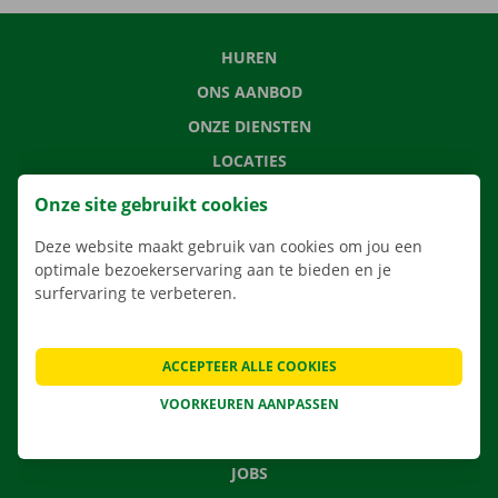
HUREN
ONS AANBOD
ONZE DIENSTEN
LOCATIES
APP
Onze site gebruikt cookies
VERHUISOPLOSSINGEN
Deze website maakt gebruik van cookies om jou een
optimale bezoekerservaring aan te bieden en je
surfervaring te verbeteren.
CONTACTEER ONS
ACCEPTEER ALLE COOKIES
VEELGESTELDE VRAGEN
NIEUWS
VOORKEUREN AANPASSEN
CADEAUBON
JOBS