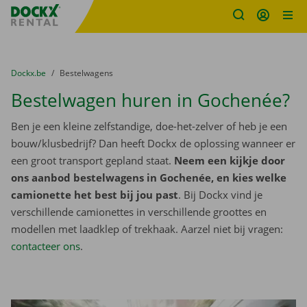
Fratello DEMO
Ga naar inhoud
Taalselectie overslaan
U bevindt zich hier:
van
Dockx.be
naar
Bestelwagens
Bestelwagen huren in Gochenée?
Ben je een kleine zelfstandige, doe-het-zelver of heb je een
bouw/klusbedrijf? Dan heeft Dockx de oplossing wanneer er
een groot transport gepland staat.
Neem een kijkje door
ons aanbod bestelwagens in Gochenée, en kies welke
camionette het best bij jou past
. Bij Dockx vind je
verschillende camionettes in verschillende groottes en
modellen met laadklep of trekhaak. Aarzel niet bij vragen:
contacteer ons
.