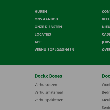
HUREN
CON
ONS AANBOD
VEE
ONZE DIENSTEN
NIE
LOCATIES
CAD
APP
JOBS
VERHUISOPLOSSINGEN
OVE
Dockx Boxes
Doc
Verhuisdozen
Woni
Verhuismateriaal
Bedr
Verhuispakketten
Meub
Seni