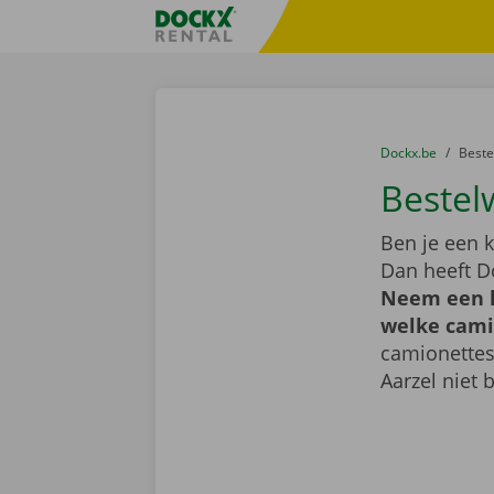
Ga naar inhoud
Taalselectie overslaan
Fratello DEMO
U bevindt zich hi
van
Dockx.be
naar
Best
Bestel
Ben je een k
Dan heeft D
Neem een k
welke camio
camionettes
Aarzel niet 