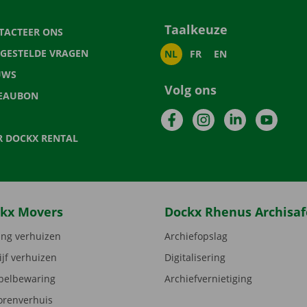
Taalkeuze
TACTEER ONS
LGESTELDE VRAGEN
NL
FR
EN
UWS
Volg ons
EAUBON
Facebook
Instagram
LinkedIn
YouTu
R DOCKX RENTAL
kx Movers
Dockx Rhenus Archisaf
ng verhuizen
Archiefopslag
ijf verhuizen
Digitalisering
elbewaring
Archiefvernietiging
orenverhuis