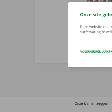
Wie zei dat e
app reserveer
de app, kies 
Onze site geb
je deze met d
aanbod.
Deze website maakt
surfervaring te ve
VOORKEUREN AANP