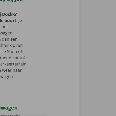
j Dockx?
de buurt.
Je
t het
lwagen
m dan een
chter op het
vice Shop of
r met de auto?
parkeerterrein
m weer naar
elwagen
elwagen