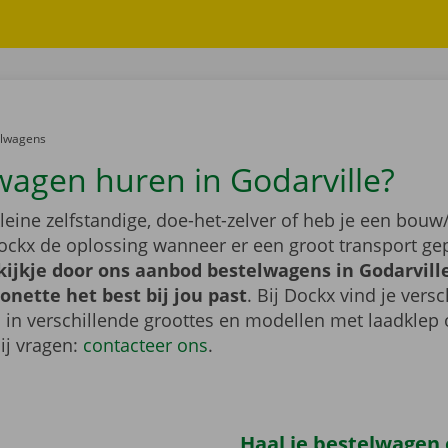
er:
elwagens
wagen huren in Godarville?
leine zelfstandige, doe-het-zelver of heb je een bouw/
ockx de oplossing wanneer er een groot transport gep
ijkje door ons aanbod bestelwagens in Godarville
nette het best bij jou past
. Bij Dockx vind je vers
 in verschillende groottes en modellen met laadklep 
bij vragen:
contacteer ons
.
Haal je bestelwagen o