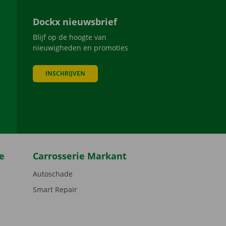
Dockx nieuwsbrief
Blijf op de hoogte van
nieuwigheden en promoties
INSCHRIJVEN
be
e
Carrosserie Markant
Autoschade
Smart Repair