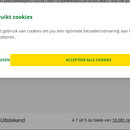
en bestelwagen huren een ingewikkeld proces was? Via de gr
 je 24/7 jouw camionette: snel, gemakkelijk en volledig con
jouw model en reken af. Wanneer je de bestelwagen ophaalt
ruikt cookies
e digitale sleutel. Vind de app voor
Android
of
Apple
, en bek
 gebruik van cookies om jou een optimale bezoekerservaring aan t
rbeteren.
ASSEN
ACCEPTEER ALLE COOKIES