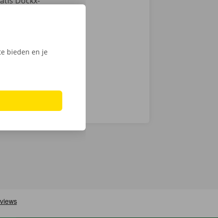
atis Dockx-
tactloos. Open
, ontgrendel
ijk het
e bieden en je