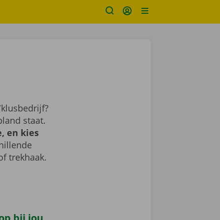
klusbedrijf?
land staat.
, en kies
chillende
of trekhaak.
p bij jou