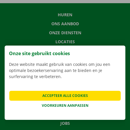
HUREN
ONS AANBOD
ONZE DIENSTEN
LOCATIES
APP
Onze site gebruikt cookies
VERHUISOPLOSSINGEN
Deze website maakt gebruik van cookies om jou een
optimale bezoekerservaring aan te bieden en je
surfervaring te verbeteren.
CONTACTEER ONS
ACCEPTEER ALLE COOKIES
VEELGESTELDE VRAGEN
NIEUWS
VOORKEUREN AANPASSEN
CADEAUBON
JOBS