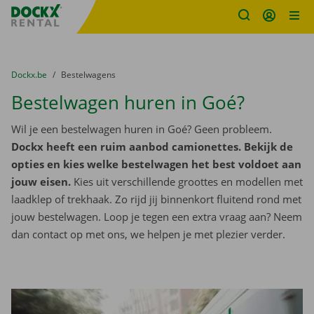
Fratello DEMO
Ga naar inhoud
Taalselectie overslaan
U bevindt zich hier:
van
Dockx.be
naar
Bestelwagens
Bestelwagen huren in Goé?
Wil je een bestelwagen huren in Goé? Geen probleem.
Dockx heeft een ruim aanbod camionettes. Bekijk de
opties en kies welke bestelwagen het best voldoet aan
jouw eisen.
Kies uit verschillende groottes en modellen met
laadklep of trekhaak. Zo rijd jij binnenkort fluitend rond met
jouw bestelwagen. Loop je tegen een extra vraag aan? Neem
dan contact op met ons, we helpen je met plezier verder.