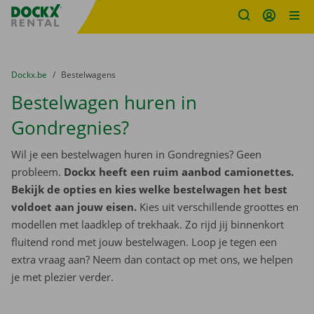
Fratello DEMO
Ga naar inhoud
Taalselectie overslaan
U bevindt zich hier:
van
Dockx.be
naar
Bestelwagens
Bestelwagen huren in
Gondregnies?
Wil je een bestelwagen huren in Gondregnies? Geen
probleem.
Dockx heeft een ruim aanbod camionettes.
Bekijk de opties en kies welke bestelwagen het best
voldoet aan jouw eisen.
Kies uit verschillende groottes en
modellen met laadklep of trekhaak. Zo rijd jij binnenkort
fluitend rond met jouw bestelwagen. Loop je tegen een
extra vraag aan? Neem dan contact op met ons, we helpen
je met plezier verder.