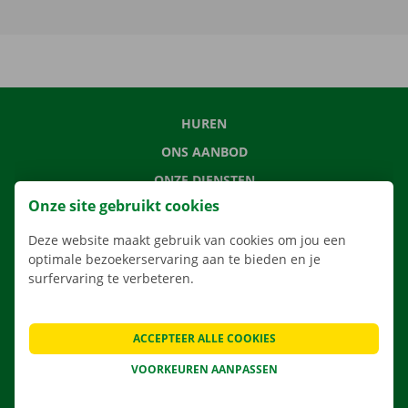
HUREN
ONS AANBOD
ONZE DIENSTEN
Onze site gebruikt cookies
LOCATIES
APP
Deze website maakt gebruik van cookies om jou een
optimale bezoekerservaring aan te bieden en je
VERHUISOPLOSSINGEN
surfervaring te verbeteren.
ACCEPTEER ALLE COOKIES
CONTACTEER ONS
VOORKEUREN AANPASSEN
VEELGESTELDE VRAGEN
NIEUWS