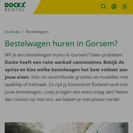
Fratello DEMO
Ga naar inhoud
Taalselectie overslaan
U bevindt zich hier:
van
Dockx.be
naar
Bestelwagens
Bestelwagen huren in Gorsem?
Wil je een bestelwagen huren in Gorsem? Geen probleem.
Dockx heeft een ruim aanbod camionettes. Bekijk de
opties en kies welke bestelwagen het best voldoet aan
jouw eisen.
Kies uit verschillende groottes en modellen met
laadklep of trekhaak. Zo rijd jij binnenkort fluitend rond met
jouw bestelwagen. Loop je tegen een extra vraag aan? Neem
dan contact op met ons, we helpen je met plezier verder.