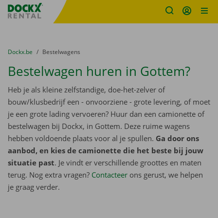
Fratello DEMO
Ga naar inhoud
Taalselectie overslaan
U bevindt zich hier:
van
Dockx.be
naar
Bestelwagens
Bestelwagen huren in Gottem?
Heb je als kleine zelfstandige, doe-het-zelver of
bouw/klusbedrijf een - onvoorziene - grote levering, of moet
je een grote lading vervoeren? Huur dan een camionette of
bestelwagen bij Dockx, in Gottem. Deze ruime wagens
hebben voldoende plaats voor al je spullen.
Ga door ons
aanbod, en kies de camionette die het beste bij jouw
situatie past
. Je vindt er verschillende groottes en maten
terug. Nog extra vragen?
Contacteer
ons gerust, we helpen
je graag verder.