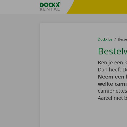
Ga naar inhoud
Taalselectie overslaan
Fratello DEMO
U bevindt zich hi
van
Dockx.be
naar
Best
Bestel
Ben je een k
Dan heeft D
Neem een k
welke camio
camionettes
Aarzel niet 