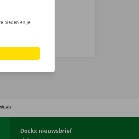
nt klaar om te
e bieden en je
Dockx nieuwsbrief