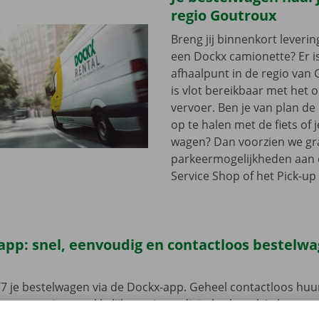
regio Goutroux
Breng jij binnenkort leveri
een Dockx camionette? Er i
afhaalpunt in de regio van 
is vlot bereikbaar met het
vervoer. Ben je van plan d
op te halen met de fiets of 
wagen? Dan voorzien we gra
parkeermogelijkheden aan
Service Shop of het Pick-up 
app: snel, eenvoudig en contactloos bestelw
7 je bestelwagen via de Dockx-app. Geheel contactloos huur
eze open je gemakkelijk met jouw digitale sleutel. Je bent zo