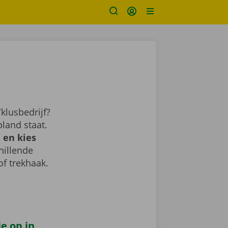
klusbedrijf?
land staat.
 en kies
chillende
of trekhaak.
e op in