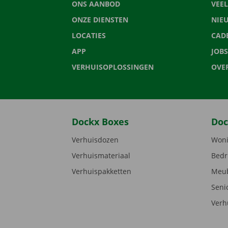
ONS AANBOD
VEE
ONZE DIENSTEN
NIE
LOCATIES
CAD
APP
JOBS
VERHUISOPLOSSINGEN
OVE
Dockx Boxes
Doc
Verhuisdozen
Woni
Verhuismateriaal
Bedr
Verhuispakketten
Meub
Seni
Verh