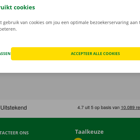
, maak je keuze uit het aanbod voertuigen, reken af en je be
ruikt cookies
Download de gratis app nu voor
Android
, of
Apple
.
 gebruik van cookies om jou een optimale bezoekerservaring aan t
rbeteren.
ASSEN
ACCEPTEER ALLE COOKIES
Taalkeuze
TACTEER ONS