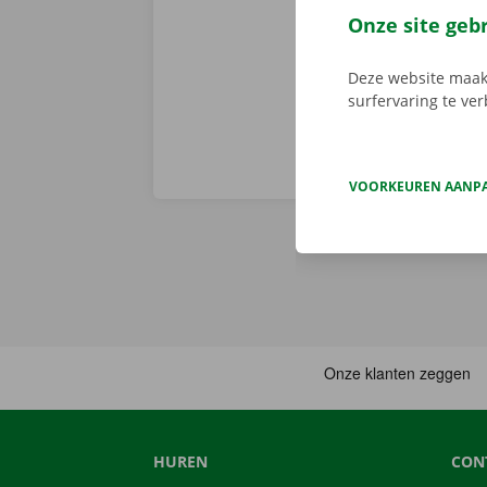
je afhaalpunt
Onze site geb
vertrekken. 
Deze website maakt
surfervaring te ve
VOORKEUREN AANP
HUREN
CON