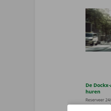
De Dockx-
huren
Reserveer 24/
camionette, d