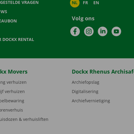
LGESTELDE VRAGEN
NL
FR
EN
UWS
Volg ons
EAUBON
Facebook
Instagram
LinkedIn
YouTu
R DOCKX RENTAL
kx Movers
Dockx Rhenus Archisaf
ng verhuizen
Archiefopslag
ijf verhuizen
Digitalisering
elbewaring
Archiefvernietiging
orenverhuis
uisdozen & verhuisliften