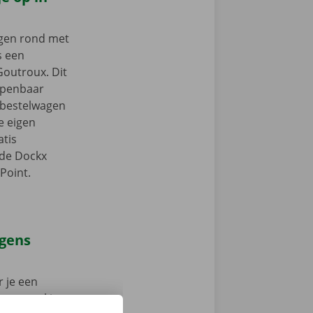
ngen rond met
s een
Goutroux. Dit
 openbaar
e bestelwagen
je eigen
tis
 de Dockx
Point.
agens
 je een
 op weg: kies