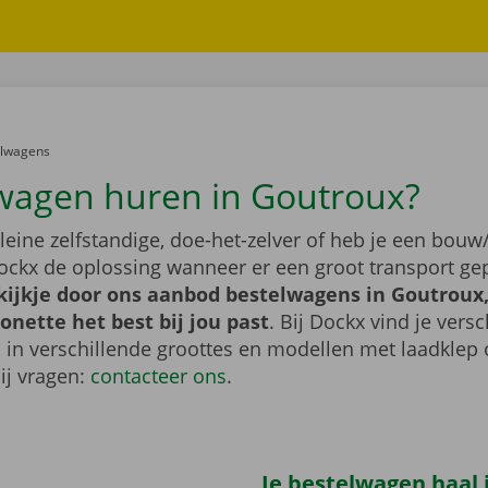
er:
elwagens
wagen huren in Goutroux?
leine zelfstandige, doe-het-zelver of heb je een bouw/
ockx de oplossing wanneer er een groot transport gep
ijkje door ons aanbod bestelwagens in Goutroux,
nette het best bij jou past
. Bij Dockx vind je vers
 in verschillende groottes en modellen met laadklep 
bij vragen:
contacteer ons
.
Je bestelwagen haal j