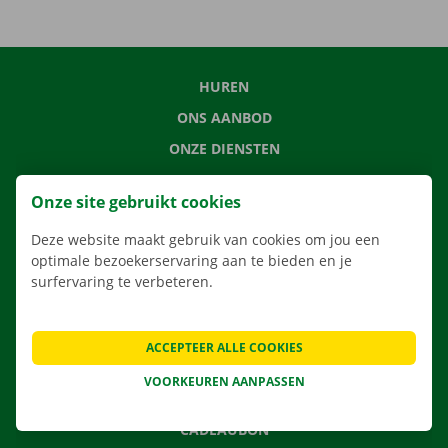
HUREN
ONS AANBOD
ONZE DIENSTEN
LOCATIES
Onze site gebruikt cookies
APP
Deze website maakt gebruik van cookies om jou een
VERHUISOPLOSSINGEN
optimale bezoekerservaring aan te bieden en je
surfervaring te verbeteren.
CONTACTEER ONS
ACCEPTEER ALLE COOKIES
VEELGESTELDE VRAGEN
VOORKEUREN AANPASSEN
NIEUWS
CADEAUBON