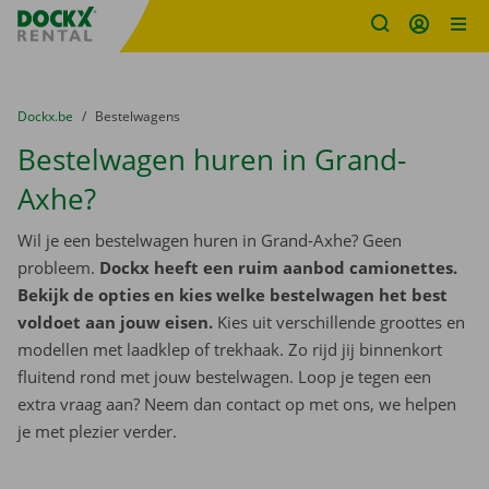
Fratello DEMO
Ga naar inhoud
Taalselectie overslaan
U bevindt zich hier:
van
Dockx.be
naar
Bestelwagens
Bestelwagen huren in Grand-
Axhe?
Wil je een bestelwagen huren in Grand-Axhe? Geen
probleem.
Dockx heeft een ruim aanbod camionettes.
Bekijk de opties en kies welke bestelwagen het best
voldoet aan jouw eisen.
Kies uit verschillende groottes en
modellen met laadklep of trekhaak. Zo rijd jij binnenkort
fluitend rond met jouw bestelwagen. Loop je tegen een
extra vraag aan? Neem dan contact op met ons, we helpen
je met plezier verder.