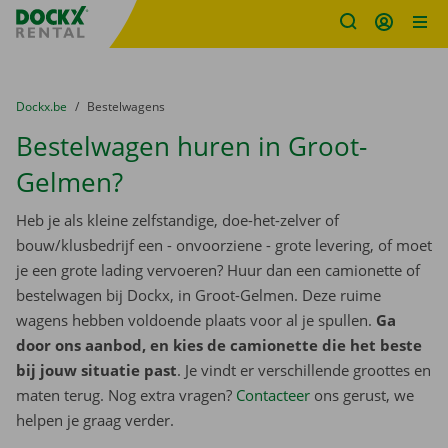
Fratello DEMO
Ga naar inhoud
Taalselectie overslaan
U bevindt zich hier:
van
Dockx.be
naar
Bestelwagens
Bestelwagen huren in Groot-
Gelmen?
Heb je als kleine zelfstandige, doe-het-zelver of
bouw/klusbedrijf een - onvoorziene - grote levering, of moet
je een grote lading vervoeren? Huur dan een camionette of
bestelwagen bij Dockx, in Groot-Gelmen. Deze ruime
wagens hebben voldoende plaats voor al je spullen.
Ga
door ons aanbod, en kies de camionette die het beste
bij jouw situatie past
. Je vindt er verschillende groottes en
maten terug. Nog extra vragen?
Contacteer
ons gerust, we
helpen je graag verder.