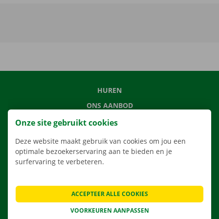
HUREN
ONS AANBOD
ONZE DIENSTEN
Onze site gebruikt cookies
LOCATIES
Deze website maakt gebruik van cookies om jou een
APP
optimale bezoekerservaring aan te bieden en je
surfervaring te verbeteren.
VERHUISOPLOSSINGEN
ACCEPTEER ALLE COOKIES
VOORKEUREN AANPASSEN
CONTACTEER ONS