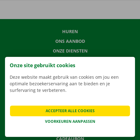
HUREN
ONS AANBOD
ONZE DIENSTEN
LOCATIES
Onze site gebruikt cookies
APP
Deze website maakt gebruik van cookies om jou een
VERHUISOPLOSSINGEN
optimale bezoekerservaring aan te bieden en je
surfervaring te verbeteren.
CONTACTEER ONS
ACCEPTEER ALLE COOKIES
VEELGESTELDE VRAGEN
VOORKEUREN AANPASSEN
NIEUWS
CADEAUBON