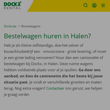
Fratello DEMO
Ga naar inhoud
Taalselectie overslaan
U bevindt zich hier:
van
Dockx.be
naar
Bestelwagens
Bestelwagen huren in Halen?
Heb je als kleine zelfstandige, doe-het-zelver of
bouw/klusbedrijf een - onvoorziene - grote levering, of moet
je een grote lading vervoeren? Huur dan een camionette of
bestelwagen bij Dockx, in Halen. Deze ruime wagens
hebben voldoende plaats voor al je spullen.
Ga door ons
aanbod, en kies de camionette die het beste bij jouw
situatie past
. Je vindt er verschillende groottes en maten
terug. Nog extra vragen?
Contacteer
ons gerust, we helpen
je graag verder.