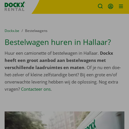
Fratello DEMO
Ga naar inhoud
Taalselectie overslaan
U bevindt zich hier:
van
Dockx.be
naar
Bestelwagens
Bestelwagen huren in Hallaar?
Huur een camionette of bestelwagen in Hallaar.
Dockx
heeft een groot aanbod aan bestelwagens met
verschillende laadruimtes en maten
. Of je nu een doe-
het-zelver of kleine zelfstandige bent? Bij een grote en/of
onverwachte levering hebben wij de oplossing. Nog extra
vragen?
Contacteer ons
.