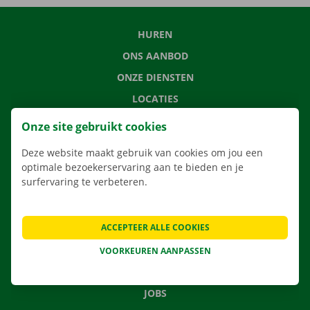
HUREN
ONS AANBOD
ONZE DIENSTEN
LOCATIES
APP
Onze site gebruikt cookies
VERHUISOPLOSSINGEN
Deze website maakt gebruik van cookies om jou een
optimale bezoekerservaring aan te bieden en je
surfervaring te verbeteren.
CONTACTEER ONS
ACCEPTEER ALLE COOKIES
VEELGESTELDE VRAGEN
NIEUWS
VOORKEUREN AANPASSEN
CADEAUBON
JOBS