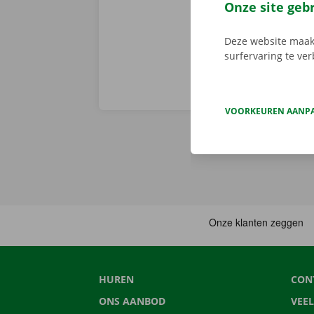
huurwagen op 
Onze site geb
Deze website maakt
surfervaring te ve
VOORKEUREN AANP
HUREN
CON
ONS AANBOD
VEE