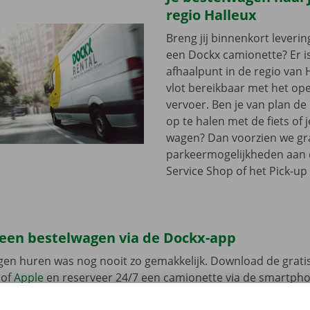
regio Halleux
Breng jij binnenkort leveri
een Dockx camionette? Er i
afhaalpunt in de regio van H
vlot bereikbaar met het op
vervoer. Ben je van plan d
op te halen met de fiets of 
wagen? Dan voorzien we gra
parkeermogelijkheden aan
Service Shop of het Pick-up 
 een bestelwagen via de Dockx-app
gen huren was nog nooit zo gemakkelijk. Download de grati
of
Apple
en reserveer 24/7 een camionette via de smartphon
k het model dat bij jouw situatie past. Reken af via de app e