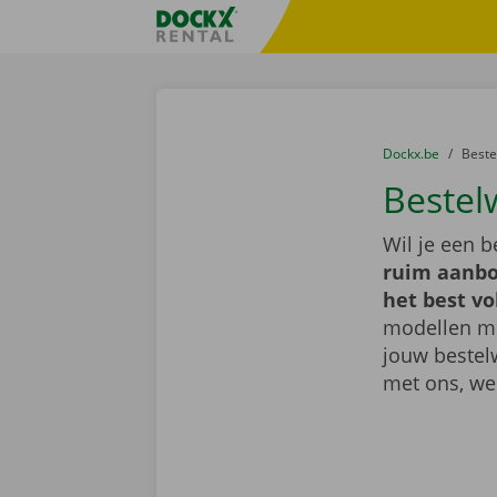
Ga naar inhoud
Taalselectie overslaan
Fratello DEMO
U bevindt zich hi
van
Dockx.be
naar
Best
Bestel
Wil je een 
ruim aanbo
het best vo
modellen met
jouw bestel
met ons, we