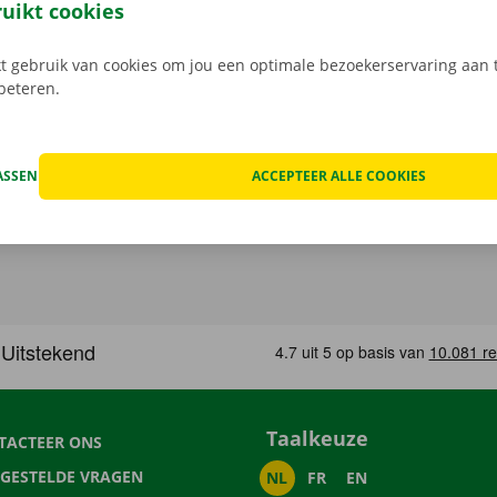
in een Pick-up Point of Dockx Service Shop naar keuze.
ruikt cookies
 gebruik van cookies om jou een optimale bezoekerservaring aan t
rbeteren.
ASSEN
ACCEPTEER ALLE COOKIES
Taalkeuze
TACTEER ONS
LGESTELDE VRAGEN
NL
FR
EN