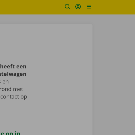
heeft een
estelwagen
s en
d rond met
 contact op
e op in