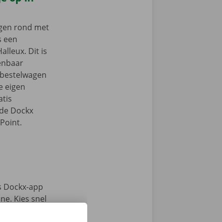
ngen rond met
s een
alleux. Dit is
enbaar
e bestelwagen
je eigen
tis
 de Dockx
Point.
s Dockx-app
e. Kies snel
n haal jouw