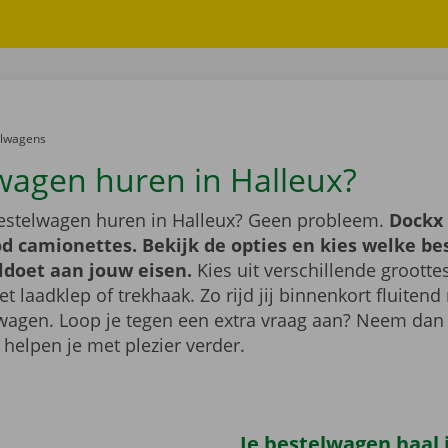
er:
elwagens
wagen huren in Halleux?
bestelwagen huren in Halleux? Geen probleem.
Dockx 
d camionettes. Bekijk de opties en kies welke b
ldoet aan jouw eisen.
Kies uit verschillende grootte
 laadklep of trekhaak. Zo rijd jij binnenkort fluiten
wagen. Loop je tegen een extra vraag aan? Neem dan
 helpen je met plezier verder.
Je bestelwagen haal j