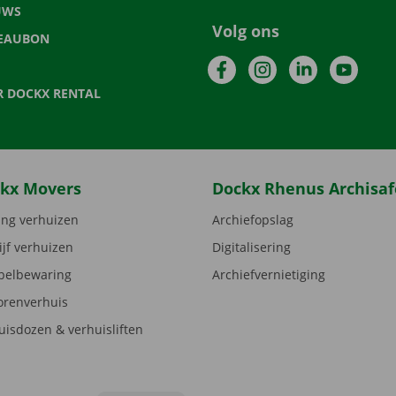
UWS
Volg ons
EAUBON
Facebook
Instagram
LinkedIn
YouTu
R DOCKX RENTAL
kx Movers
Dockx Rhenus Archisaf
ng verhuizen
Archiefopslag
ijf verhuizen
Digitalisering
elbewaring
Archiefvernietiging
orenverhuis
uisdozen & verhuisliften