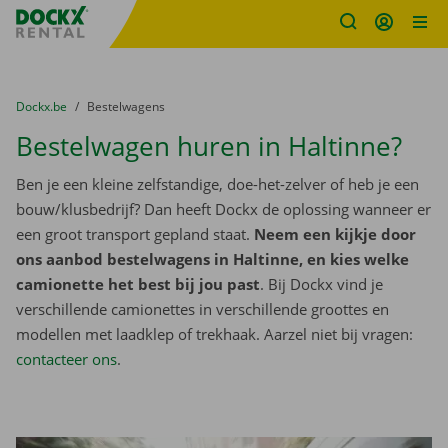
Fratello DEMO
Ga naar inhoud
Taalselectie overslaan
U bevindt zich hier:
van
Dockx.be
naar
Bestelwagens
Bestelwagen huren in Haltinne?
Ben je een kleine zelfstandige, doe-het-zelver of heb je een
bouw/klusbedrijf? Dan heeft Dockx de oplossing wanneer er
een groot transport gepland staat.
Neem een kijkje door
ons aanbod bestelwagens in Haltinne, en kies welke
camionette het best bij jou past
. Bij Dockx vind je
verschillende camionettes in verschillende groottes en
modellen met laadklep of trekhaak. Aarzel niet bij vragen:
contacteer ons
.