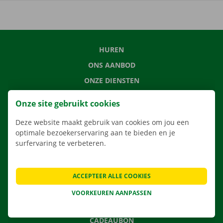
HUREN
ONS AANBOD
ONZE DIENSTEN
LOCATIES
Onze site gebruikt cookies
APP
Deze website maakt gebruik van cookies om jou een
VERHUISOPLOSSINGEN
optimale bezoekerservaring aan te bieden en je
surfervaring te verbeteren.
CONTACTEER ONS
ACCEPTEER ALLE COOKIES
VEELGESTELDE VRAGEN
VOORKEUREN AANPASSEN
NIEUWS
CADEAUBON