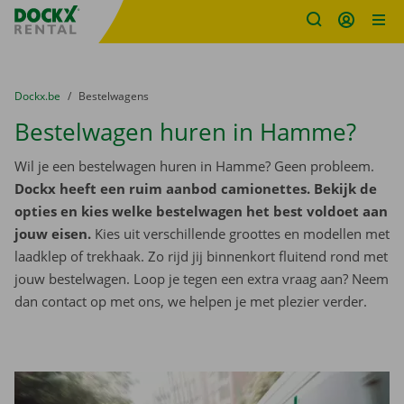
Fratello DEMO
Ga naar inhoud
Taalselectie overslaan
U bevindt zich hier:
van
Dockx.be
naar
Bestelwagens
Bestelwagen huren in Hamme?
Wil je een bestelwagen huren in Hamme? Geen probleem.
Dockx heeft een ruim aanbod camionettes. Bekijk de
opties en kies welke bestelwagen het best voldoet aan
jouw eisen.
Kies uit verschillende groottes en modellen met
laadklep of trekhaak. Zo rijd jij binnenkort fluitend rond met
jouw bestelwagen. Loop je tegen een extra vraag aan? Neem
dan contact op met ons, we helpen je met plezier verder.