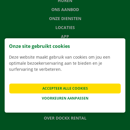
HUREN
ONS AANBOD
ONZE DIENSTEN
LOCATIES
APP
VERHUISOPLOSSINGEN
Onze site gebruikt cookies
Deze website maakt gebruik van cookies om jou een
optimale bezoekerservaring aan te bieden en je
surfervaring te verbeteren.
CONTACTEER ONS
VEELGESTELDE VRAGEN
ACCEPTEER ALLE COOKIES
NIEUWS
VOORKEUREN AANPASSEN
CADEAUBON
JOBS
OVER DOCKX RENTAL