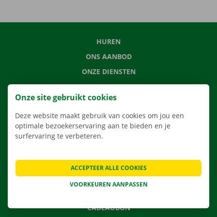
HUREN
ONS AANBOD
ONZE DIENSTEN
LOCATIES
Onze site gebruikt cookies
APP
Deze website maakt gebruik van cookies om jou een
VERHUISOPLOSSINGEN
optimale bezoekerservaring aan te bieden en je
surfervaring te verbeteren.
CONTACTEER ONS
ACCEPTEER ALLE COOKIES
VEELGESTELDE VRAGEN
VOORKEUREN AANPASSEN
NIEUWS
CADEAUBON