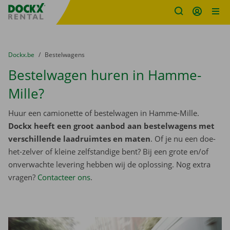
Fratello DEMO
Ga naar inhoud
Taalselectie overslaan
U bevindt zich hier:
van
Dockx.be
naar
Bestelwagens
Bestelwagen huren in Hamme-
Mille?
Huur een camionette of bestelwagen in Hamme-Mille.
Dockx heeft een groot aanbod aan bestelwagens met
verschillende laadruimtes en maten
. Of je nu een doe-
het-zelver of kleine zelfstandige bent? Bij een grote en/of
onverwachte levering hebben wij de oplossing. Nog extra
vragen?
Contacteer ons
.