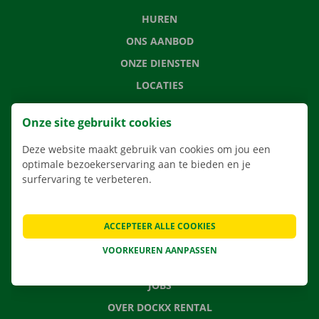
HUREN
ONS AANBOD
ONZE DIENSTEN
LOCATIES
APP
Onze site gebruikt cookies
VERHUISOPLOSSINGEN
Deze website maakt gebruik van cookies om jou een
optimale bezoekerservaring aan te bieden en je
surfervaring te verbeteren.
CONTACTEER ONS
VEELGESTELDE VRAGEN
ACCEPTEER ALLE COOKIES
NIEUWS
VOORKEUREN AANPASSEN
CADEAUBON
JOBS
OVER DOCKX RENTAL