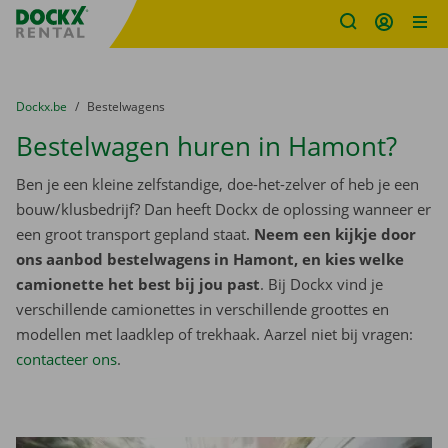
Fratello DEMO
Ga naar inhoud
Taalselectie overslaan
U bevindt zich hier:
van
Dockx.be
naar
Bestelwagens
Bestelwagen huren in Hamont?
Ben je een kleine zelfstandige, doe-het-zelver of heb je een
bouw/klusbedrijf? Dan heeft Dockx de oplossing wanneer er
een groot transport gepland staat.
Neem een kijkje door
ons aanbod bestelwagens in Hamont, en kies welke
camionette het best bij jou past
. Bij Dockx vind je
verschillende camionettes in verschillende groottes en
modellen met laadklep of trekhaak. Aarzel niet bij vragen:
contacteer ons
.