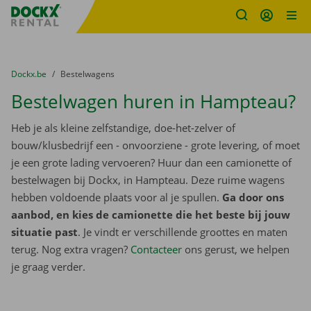
Fratello DEMO
Ga naar inhoud
Taalselectie overslaan
U bevindt zich hier:
van
Dockx.be
naar
Bestelwagens
Bestelwagen huren in Hampteau?
Heb je als kleine zelfstandige, doe-het-zelver of
bouw/klusbedrijf een - onvoorziene - grote levering, of moet
je een grote lading vervoeren? Huur dan een camionette of
bestelwagen bij Dockx, in Hampteau. Deze ruime wagens
hebben voldoende plaats voor al je spullen.
Ga door ons
aanbod, en kies de camionette die het beste bij jouw
situatie past
. Je vindt er verschillende groottes en maten
terug. Nog extra vragen?
Contacteer
ons gerust, we helpen
je graag verder.