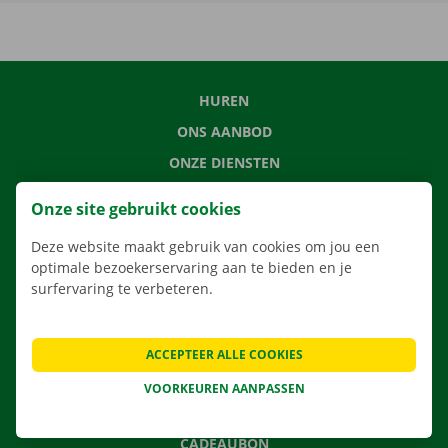
HUREN
ONS AANBOD
ONZE DIENSTEN
LOCATIES
Onze site gebruikt cookies
APP
Deze website maakt gebruik van cookies om jou een
VERHUISOPLOSSINGEN
optimale bezoekerservaring aan te bieden en je
surfervaring te verbeteren.
CONTACTEER ONS
ACCEPTEER ALLE COOKIES
VEELGESTELDE VRAGEN
VOORKEUREN AANPASSEN
NIEUWS
CADEAUBON