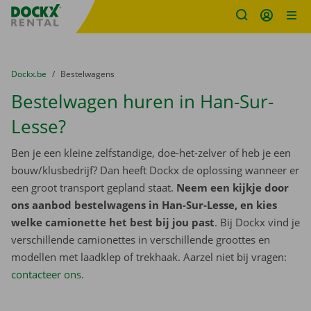
Fratello DEMO
Ga naar inhoud
Taalselectie overslaan
U bevindt zich hier:
van
Dockx.be
naar
Bestelwagens
Bestelwagen huren in Han-Sur-
Lesse?
Ben je een kleine zelfstandige, doe-het-zelver of heb je een
bouw/klusbedrijf? Dan heeft Dockx de oplossing wanneer er
een groot transport gepland staat.
Neem een kijkje door
ons aanbod bestelwagens in Han-Sur-Lesse, en kies
welke camionette het best bij jou past
. Bij Dockx vind je
verschillende camionettes in verschillende groottes en
modellen met laadklep of trekhaak. Aarzel niet bij vragen:
contacteer ons
.