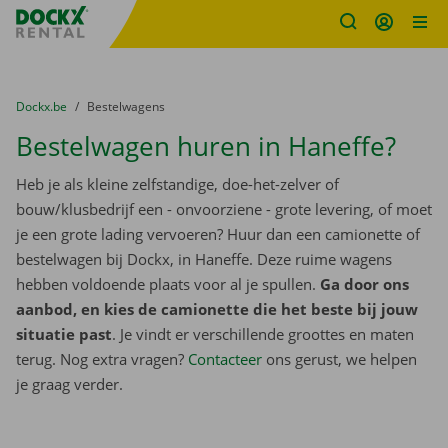
Fratello DEMO
Ga naar inhoud
Taalselectie overslaan
U bevindt zich hier:
van
Dockx.be
naar
Bestelwagens
Bestelwagen huren in Haneffe?
Heb je als kleine zelfstandige, doe-het-zelver of
bouw/klusbedrijf een - onvoorziene - grote levering, of moet
je een grote lading vervoeren? Huur dan een camionette of
bestelwagen bij Dockx, in Haneffe. Deze ruime wagens
hebben voldoende plaats voor al je spullen.
Ga door ons
aanbod, en kies de camionette die het beste bij jouw
situatie past
. Je vindt er verschillende groottes en maten
terug. Nog extra vragen?
Contacteer
ons gerust, we helpen
je graag verder.