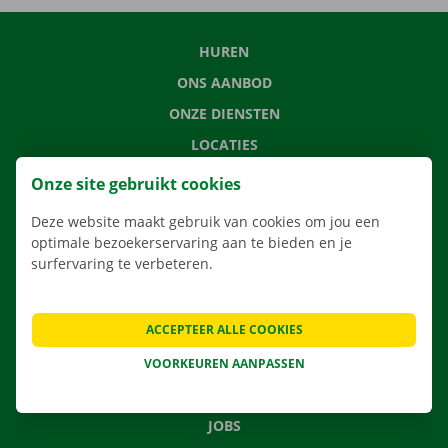
HUREN
ONS AANBOD
ONZE DIENSTEN
LOCATIES
APP
Onze site gebruikt cookies
VERHUISOPLOSSINGEN
Deze website maakt gebruik van cookies om jou een
optimale bezoekerservaring aan te bieden en je
surfervaring te verbeteren.
CONTACTEER ONS
ACCEPTEER ALLE COOKIES
VEELGESTELDE VRAGEN
NIEUWS
VOORKEUREN AANPASSEN
CADEAUBON
JOBS