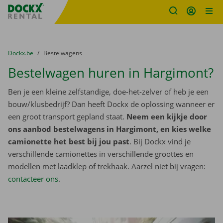
Fratello DEMO
Ga naar inhoud
Taalselectie overslaan
U bevindt zich hier:
van
Dockx.be
naar
Bestelwagens
Bestelwagen huren in Hargimont?
Ben je een kleine zelfstandige, doe-het-zelver of heb je een
bouw/klusbedrijf? Dan heeft Dockx de oplossing wanneer er
een groot transport gepland staat.
Neem een kijkje door
ons aanbod bestelwagens in Hargimont, en kies welke
camionette het best bij jou past
. Bij Dockx vind je
verschillende camionettes in verschillende groottes en
modellen met laadklep of trekhaak. Aarzel niet bij vragen:
contacteer ons
.