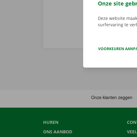
vertrekken. 
Onze site geb
Deze website maakt
surfervaring te ve
VOORKEUREN AANP
HUREN
CON
ONS AANBOD
VEE