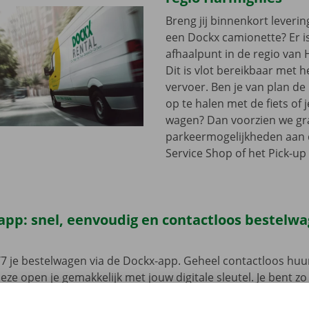
Breng jij binnenkort leveri
een Dockx camionette? Er i
afhaalpunt in de regio van 
Dit is vlot bereikbaar met 
vervoer. Ben je van plan d
op te halen met de fiets of 
wagen? Dan voorzien we gra
parkeermogelijkheden aan
Service Shop of het Pick-up 
app: snel, eenvoudig en contactloos bestelw
7 je bestelwagen via de Dockx-app. Geheel contactloos huur
eze open je gemakkelijk met jouw digitale sleutel. Je bent zo
, maak je keuze uit het aanbod voertuigen, reken af en je be