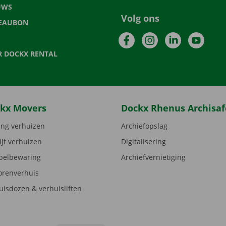
UWS
Volg ons
EAUBON
Facebook
Instagram
LinkedIn
YouTu
R DOCKX RENTAL
kx Movers
Dockx Rhenus Archisaf
ng verhuizen
Archiefopslag
ijf verhuizen
Digitalisering
elbewaring
Archiefvernietiging
orenverhuis
uisdozen & verhuisliften