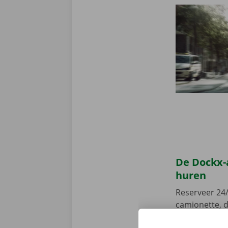
De Dockx-
huren
Reserveer 24/
camionette, d
je afhaalpunt