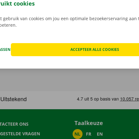
Download de gratis app nu voor
Android
, of
Apple
.
ruikt cookies
 gebruik van cookies om jou een optimale bezoekerservaring aan t
rbeteren.
ASSEN
ACCEPTEER ALLE COOKIES
Taalkeuze
TACTEER ONS
LGESTELDE VRAGEN
NL
FR
EN