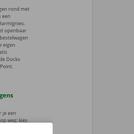
ngen rond met
s een
Harmignies.
het openbaar
e bestelwagen
je eigen
tis
 de Dockx
Point.
agens
 je een
 op weg: kies
nt klaar om te