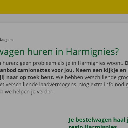
er:
elwagens
wagen huren in Harmignies?
 huren: geen probleem als je in Harmignies woont.
D
aanbod camionettes voor jou. Neem een kijkje en 
jij naar op zoek bent.
We hebben verschillende groo
t verschillende laadvermogens. Nog extra info nod
n we helpen je verder.
Je bestelwagen haal j
regio Harmignies